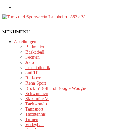
Zum
Inhalt
springen
Turn-
MENU
MENU
und
Sportverein
Abteilungen
Laupheim
Badminton
Basketball
1862
Fechten
e.V.
Judo
Leichtathletik
outFIT
Radsport
Reha-Sport
Rock’n’Roll und Boogie Woogie
Schwimmen
Skizunft e.V.
Taekwondo
Tanzsport
Tischtennis
Turnen
Volleyball