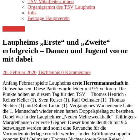
TSV Mitarbeiter/-innen
Organigramm des TSV Laupheim
Jobs
Beiträge Hauptverein
Tischtennis
Laupheims „Erste“ und „Zweite“
erfolgreich – Damen und Jugend vorne
mit dabei
20. Februar 2020
Tischtennis
0 Kommentare
Anfang Februar spielte Laupheims
erste Herrenmannschaft
in
Ochsenhausen. Diese Partie wurde leider mit 9:5 verloren. Die
Punkte holten an diesem Tag für den TSV – Thomas Henrich /
Reiner Keller (1), Sven Reiser (1), Ralf Oelmaier (1), Thomas
Nichter (1) und Robert Lukic (1). Vergangenes Wochenende hatte
die 1. Mannschaft wieder einen harten Doppelspieltag zu bestehen.
Dabei war in der Laupheimer „Neuen Mehrzweckhalle“ Tailfingen-
Margrethausen der erste Gegner. Dieser konnte deutlich mit 9:6
bezwungen werden und somit eine Revanche für die
Vorrundenniederlage erreicht werden. In den Eröffnungsdoppeln
konnten Ralf Oelmaier / Thomas Nichter sowie Sven Reiser /