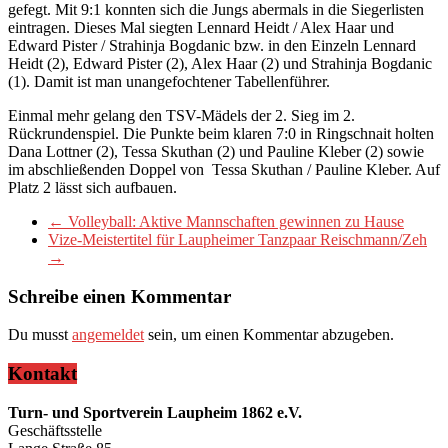
gefegt. Mit 9:1 konnten sich die Jungs abermals in die Siegerlisten
eintragen. Dieses Mal siegten Lennard Heidt / Alex Haar und
Edward Pister / Strahinja Bogdanic bzw. in den Einzeln Lennard
Heidt (2), Edward Pister (2), Alex Haar (2) und Strahinja Bogdanic
(1). Damit ist man unangefochtener Tabellenführer.
Einmal mehr gelang den TSV-Mädels der 2. Sieg im 2.
Rückrundenspiel. Die Punkte beim klaren 7:0 in Ringschnait holten
Dana Lottner (2), Tessa Skuthan (2) und Pauline Kleber (2) sowie
im abschließenden Doppel von Tessa Skuthan / Pauline Kleber. Auf
Platz 2 lässt sich aufbauen.
←
Volleyball: Aktive Mannschaften gewinnen zu Hause
Vize-Meistertitel für Laupheimer Tanzpaar Reischmann/Zeh
→
Schreibe einen Kommentar
Du musst
angemeldet
sein, um einen Kommentar abzugeben.
Kontakt
Turn- und Sportverein Laupheim 1862 e.V.
Geschäftsstelle