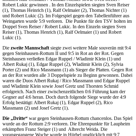
Robert Lukic gewinnen . In den Einzelspielen siegten Sven Reiser
(1), Thomas Heinrich (1), Ralf Oelmaier (2), Thomas Nichter (1)
und Robert Lukic (2). Im Folgespiel gegen den Tabellenführer aus
Weingarten wurde 5:9 verloren. Die Punkte für den TSV holten im
Doppel Sven Reiser / Robert Lukic. In den Einzeln siegten Sven
Reiser (1), Thomas Henrich (1), Ralf Oelmaier (1) und Robert
Lukic (1).
Die
zweite Mannschaft
siegte zwei weitere Male souverän mit 9:4
gegen Steinhausen-Rottum II und 9:5 in Rot an der Rot. Gegen
Steinhausen verließen Edgar Ruppel / Wladimir Klein (1) und
Albert Rukaj (1), Edgar Ruppel (2), Wladimir Klein (2), Sylvia
Porter (2) und Rico Massmann (1) als Sieger die Platten. Gegen Rot
an der Rot wurden alle 3 Doppelspiele zu Beginn gewonnen. Dabei
waren die Duos Albert Rukaj / Rico Massmann und Edgar Ruppel
und Wladimir Klein sowie Josef Gretz und Thorsten Schmid
erfolgreich. Nach einer zwischenzeitlichen 0:6 Führung kam der
Gegner auf 4:6 heran. Doch durch folgende Siege wurde der 4:9
Erfolg bestätigt: Albert Rukaj (1), Edgar Ruppel (2), Rico
Massmann (2) und Josef Gretz (1).
Die „Dritte“
war gegen Steinhausen-Rottum chancenlos. Das Spiel
wurde an der Rottum 2:9 verloren. Die Ehrenpunkte für Laupheim
erkämpften Franz Steiger (1) und Albrecht Weida. Die
vorangegangene Woche wurde in Hürbel unglücklich mit 9:7