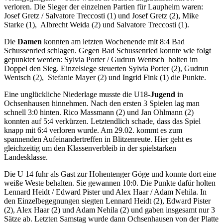
verloren. Die Sieger der einzelnen Partien für Laupheim waren:
Josef Gretz / Salvatore Treccosti (1) und Josef Gretz (2), Mike
Starke (1), Albrecht Weida (2) und Salvatore Treccosti (1).
Die
Damen
konnten am letzten Wochenende mit 8:4 Bad
Schussenried schlagen. Gegen Bad Schussenried konnte wie folgt
gepunktet werden: Sylvia Porter / Gudrun Wentsch holten im
Doppel den Sieg. Einzelsiege steuerten Sylvia Porter (2), Gudrun
Wentsch (2), Stefanie Mayer (2) und Ingrid Fink (1) die Punkte.
Eine unglückliche Niederlage musste die U18-
Jugend
in
Ochsenhausen hinnehmen. Nach den ersten 3 Spielen lag man
schnell 3:0 hinten. Rico Massmann (2) und Jan Ohlmann (2)
konnten auf 5:4 verkürzen. Letztendlich schade, dass das Spiel
knapp mit 6:4 verloren wurde. Am 29.02. kommt es zum
spannenden Aufeinandertreffen in Blitzenreute. Hier geht es
gleichzeitig um den Klassenverbleib in der spielstarken
Landesklasse.
Die U 14 fuhr als Gast zur Hohentenger Göge und konnte dort eine
weiße Weste behalten. Sie gewannen 10:0. Die Punkte dafür holten
Lennard Heidt / Edward Pister und Alex Haar / Adam Nehila. In
den Einzelbegegnungen siegten Lennard Heidt (2), Edward Pister
(2), Alex Haar (2) und Adam Nehila (2) und gaben insgesamt nur 3
Sätze ab. Letzten Samstag wurde dann Ochsenhausen von der Platte