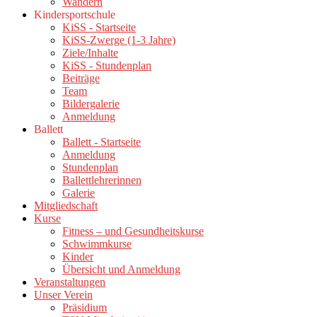
Wandern
Kindersportschule
KiSS - Startseite
KiSS-Zwerge (1-3 Jahre)
Ziele/Inhalte
KiSS - Stundenplan
Beiträge
Team
Bildergalerie
Anmeldung
Ballett
Ballett - Startseite
Anmeldung
Stundenplan
Ballettlehrerinnen
Galerie
Mitgliedschaft
Kurse
Fitness – und Gesundheitskurse
Schwimmkurse
Kinder
Übersicht und Anmeldung
Veranstaltungen
Unser Verein
Präsidium