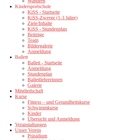
Wandern
Kindersportschule
KiSS - Startseite
KiSS-Zwerge (1-3 Jahre)
Ziele/Inhalte
KiSS - Stundenplan
Beiträge
Team
Bildergalerie
Anmeldung
Ballett
Ballett - Startseite
Anmeldung
Stundenplan
Ballettlehrerinnen
Galerie
Mitgliedschaft
Kurse
Fitness – und Gesundheitskurse
Schwimmkurse
Kinder
Übersicht und Anmeldung
Veranstaltungen
Unser Verein
Präsidium