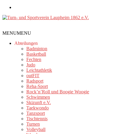
Zum
Inhalt
springen
Turn-
MENU
MENU
und
Sportverein
Abteilungen
Laupheim
Badminton
Basketball
1862
Fechten
e.V.
Judo
Leichtathletik
outFIT
Radsport
Reha-Sport
Rock’n’Roll und Boogie Woogie
Schwimmen
Skizunft e.V.
Taekwondo
Tanzsport
Tischtennis
Turnen
Volleyball