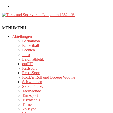
Zum
Inhalt
springen
Turn-
MENU
MENU
und
Sportverein
Abteilungen
Laupheim
Badminton
Basketball
1862
Fechten
e.V.
Judo
Leichtathletik
outFIT
Radsport
Reha-Sport
Rock’n’Roll und Boogie Woogie
Schwimmen
Skizunft e.V.
Taekwondo
Tanzsport
Tischtennis
Turnen
Volleyball