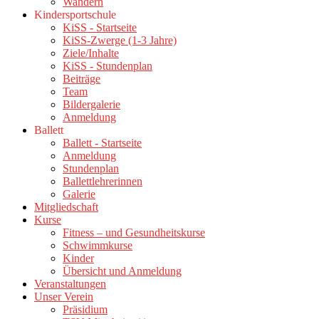
Wandern
Kindersportschule
KiSS - Startseite
KiSS-Zwerge (1-3 Jahre)
Ziele/Inhalte
KiSS - Stundenplan
Beiträge
Team
Bildergalerie
Anmeldung
Ballett
Ballett - Startseite
Anmeldung
Stundenplan
Ballettlehrerinnen
Galerie
Mitgliedschaft
Kurse
Fitness – und Gesundheitskurse
Schwimmkurse
Kinder
Übersicht und Anmeldung
Veranstaltungen
Unser Verein
Präsidium