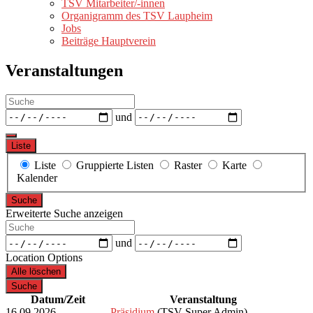
TSV Mitarbeiter/-innen
Organigramm des TSV Laupheim
Jobs
Beiträge Hauptverein
Veranstaltungen
Suche
Daten
und
Liste
Anzeigetyp
Liste
Gruppierte Listen
Raster
Karte
für
Kalender
Suchergebnisse
Suche
Erweiterte Suche anzeigen
Suche
Daten
und
Location Options
Alle löschen
Suche
Datum/Zeit
Veranstaltung
16.09.2026
Präsidium
(TSV Super Admin)