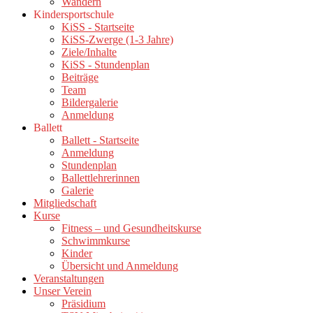
Wandern
Kindersportschule
KiSS - Startseite
KiSS-Zwerge (1-3 Jahre)
Ziele/Inhalte
KiSS - Stundenplan
Beiträge
Team
Bildergalerie
Anmeldung
Ballett
Ballett - Startseite
Anmeldung
Stundenplan
Ballettlehrerinnen
Galerie
Mitgliedschaft
Kurse
Fitness – und Gesundheitskurse
Schwimmkurse
Kinder
Übersicht und Anmeldung
Veranstaltungen
Unser Verein
Präsidium