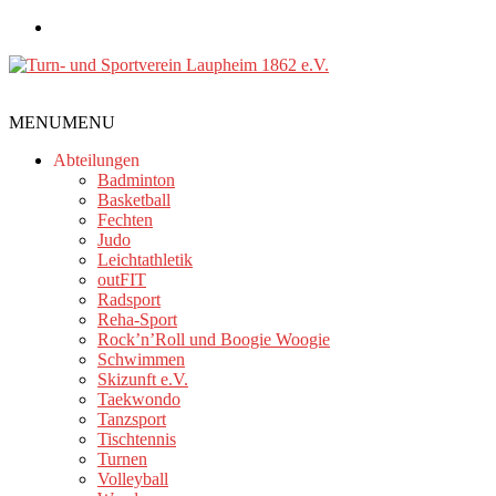
Zum
Inhalt
springen
Turn-
MENU
MENU
und
Sportverein
Abteilungen
Laupheim
Badminton
Basketball
1862
Fechten
e.V.
Judo
Leichtathletik
outFIT
Radsport
Reha-Sport
Rock’n’Roll und Boogie Woogie
Schwimmen
Skizunft e.V.
Taekwondo
Tanzsport
Tischtennis
Turnen
Volleyball