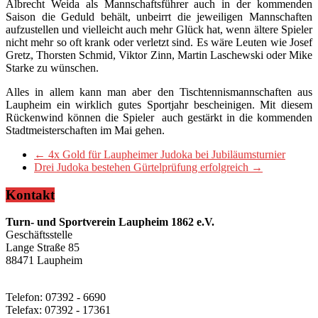
Albrecht Weida als Mannschaftsführer auch in der kommenden
Saison die Geduld behält, unbeirrt die jeweiligen Mannschaften
aufzustellen und vielleicht auch mehr Glück hat, wenn ältere Spieler
nicht mehr so oft krank oder verletzt sind. Es wäre Leuten wie Josef
Gretz, Thorsten Schmid, Viktor Zinn, Martin Laschewski oder Mike
Starke zu wünschen.
Alles in allem kann man aber den Tischtennismannschaften aus
Laupheim ein wirklich gutes Sportjahr bescheinigen. Mit diesem
Rückenwind können die Spieler auch gestärkt in die kommenden
Stadtmeisterschaften im Mai gehen.
←
4x Gold für Laupheimer Judoka bei Jubiläumsturnier
Drei Judoka bestehen Gürtelprüfung erfolgreich
→
Kontakt
Turn- und Sportverein Laupheim 1862 e.V.
Geschäftsstelle
Lange Straße 85
88471 Laupheim
Telefon: 07392 - 6690
Telefax: 07392 - 17361