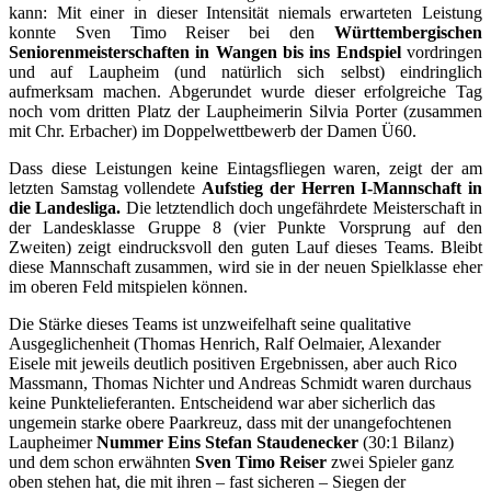
kann: Mit einer in dieser Intensität niemals erwarteten Leistung
konnte Sven Timo Reiser bei den
Württembergischen
Seniorenmeisterschaften in Wangen bis ins Endspiel
vordringen
und auf Laupheim (und natürlich sich selbst) eindringlich
aufmerksam machen. Abgerundet wurde dieser erfolgreiche Tag
noch vom dritten Platz der Laupheimerin Silvia Porter (zusammen
mit Chr. Erbacher) im Doppelwettbewerb der Damen Ü60.
Dass diese Leistungen keine Eintagsfliegen waren, zeigt der am
letzten Samstag vollendete
Aufstieg der Herren I-Mannschaft in
die Landesliga.
Die letztendlich doch ungefährdete Meisterschaft in
der Landesklasse Gruppe 8 (vier Punkte Vorsprung auf den
Zweiten) zeigt eindrucksvoll den guten Lauf dieses Teams. Bleibt
diese Mannschaft zusammen, wird sie in der neuen Spielklasse eher
im oberen Feld mitspielen können.
Die Stärke dieses Teams ist unzweifelhaft seine qualitative
Ausgeglichenheit (Thomas Henrich, Ralf Oelmaier, Alexander
Eisele mit jeweils deutlich positiven Ergebnissen, aber auch Rico
Massmann, Thomas Nichter und Andreas Schmidt waren durchaus
keine Punktelieferanten. Entscheidend war aber sicherlich das
ungemein starke obere Paarkreuz, dass mit der unangefochtenen
Laupheimer
Nummer Eins Stefan Staudenecker
(30:1 Bilanz)
und dem schon erwähnten
Sven Timo Reiser
zwei Spieler ganz
oben stehen hat, die mit ihren – fast sicheren – Siegen der