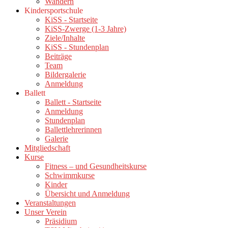
Wandern
Kindersportschule
KiSS - Startseite
KiSS-Zwerge (1-3 Jahre)
Ziele/Inhalte
KiSS - Stundenplan
Beiträge
Team
Bildergalerie
Anmeldung
Ballett
Ballett - Startseite
Anmeldung
Stundenplan
Ballettlehrerinnen
Galerie
Mitgliedschaft
Kurse
Fitness – und Gesundheitskurse
Schwimmkurse
Kinder
Übersicht und Anmeldung
Veranstaltungen
Unser Verein
Präsidium