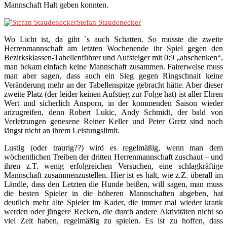
Mannschaft Halt geben konnten.
Stefan Staudenecker
Wo Licht ist, da gibt ´s auch Schatten. So musste die zweite
Herrenmannschaft am letzten Wochenende ihr Spiel gegen den
Bezirksklassen-Tabellenführer und Aufsteiger mit 0:9 „abschenken“,
man bekam einfach keine Mannschaft zusammen. Fairerweise muss
man aber sagen, dass auch ein Sieg gegen Ringschnait keine
Veränderung mehr an der Tabellenspitze gebracht hätte. Aber dieser
zweite Platz (der leider keinen Aufstieg zur Folge hat) ist aller Ehren
Wert und sicherlich Ansporn, in der kommenden Saison wieder
anzugreifen, denn Robert Lukic, Andy Schmidt, der bald von
Verletzungen genesene Reiner Keller und Peter Gretz sind noch
längst nicht an ihrem Leistungslimit.
Lustig (oder traurig??) wird es regelmäßig, wenn man dem
wöchentlichen Treiben der dritten Herrenmannschaft zuschaut – und
ihren z.T. wenig erfolgreichen Versuchen, eine schlagkräftige
Mannschaft zusammenzustellen. Hier ist es halt, wie z.Z. überall im
Ländle, dass den Letzten die Hunde beißen, will sagen, man muss
die besten Spieler in die höheren Mannschaften abgeben, hat
deutlich mehr alte Spieler im Kader, die immer mal wieder krank
werden oder jüngere Recken, die durch andere Aktivitäten nicht so
viel Zeit haben, regelmäßig zu spielen. Es ist zu hoffen, dass