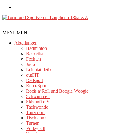
Zum
Inhalt
springen
Turn-
MENU
MENU
und
Sportverein
Abteilungen
Laupheim
Badminton
Basketball
1862
Fechten
e.V.
Judo
Leichtathletik
outFIT
Radsport
Reha-Sport
Rock’n’Roll und Boogie Woogie
Schwimmen
Skizunft e.V.
Taekwondo
Tanzsport
Tischtennis
Turnen
Volleyball