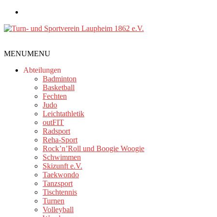
Zum
Inhalt
springen
Turn-
MENU
MENU
und
Sportverein
Abteilungen
Laupheim
Badminton
Basketball
1862
Fechten
e.V.
Judo
Leichtathletik
outFIT
Radsport
Reha-Sport
Rock’n’Roll und Boogie Woogie
Schwimmen
Skizunft e.V.
Taekwondo
Tanzsport
Tischtennis
Turnen
Volleyball