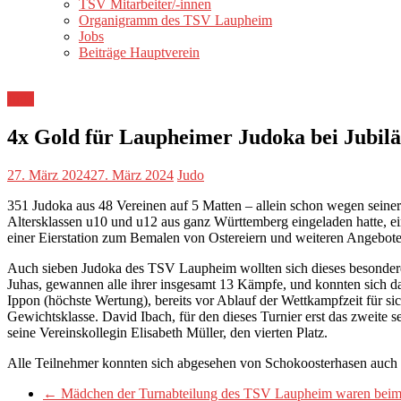
TSV Mitarbeiter/-innen
Organigramm des TSV Laupheim
Jobs
Beiträge Hauptverein
Judo
4x Gold für Laupheimer Judoka bei Jubil
27. März 2024
27. März 2024
Judo
351 Judoka aus 48 Vereinen auf 5 Matten – allein schon wegen sein
Altersklassen u10 und u12 aus ganz Württemberg eingeladen hatte, 
einer Eierstation zum Bemalen von Ostereiern und weiteren Angebote
Auch sieben Judoka des TSV Laupheim wollten sich dieses besondere
Juhas, gewannen alle ihrer insgesamt 13 Kämpfe, und konnten sich da
Ippon (höchste Wertung), bereits vor Ablauf der Wettkampfzeit für si
Gewichtsklasse. David Ibach, für den dieses Turnier erst das zweite
seine Vereinskollegin Elisabeth Müller, den vierten Platz.
Alle Teilnehmer konnten sich abgesehen von Schokoosterhasen auch
←
Mädchen der Turnabteilung des TSV Laupheim waren beim 