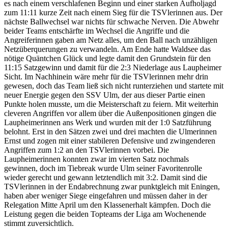
es nach einem verschlafenen Beginn und einer starken Aufholjagd
zum 11:11 kurze Zeit nach einem Sieg für die TSVlerinnen aus. Der
nächste Ballwechsel war nichts für schwache Nerven. Die Abwehr
beider Teams entschärfte im Wechsel die Angriffe und die
Angreiferinnen gaben am Netz alles, um den Ball nach unzähligen
Netzüberquerungen zu verwandeln. Am Ende hatte Waldsee das
nötige Quäntchen Glück und legte damit den Grundstein für den
11:15 Satzgewinn und damit für die 2:3 Niederlage aus Laupheimer
Sicht. Im Nachhinein wäre mehr für die TSVlerinnen mehr drin
gewesen, doch das Team ließ sich nicht runterziehen und startete mit
neuer Energie gegen den SSV Ulm, der aus dieser Partie einen
Punkte holen musste, um die Meisterschaft zu feiern. Mit weiterhin
cleveren Angriffen vor allem über die Außenpositionen gingen die
Laupheimerinnen ans Werk und wurden mit der 1:0 Satzführung
belohnt. Erst in den Sätzen zwei und drei machten die Ulmerinnen
Ernst und zogen mit einer stabileren Defensive und zwingenderen
Angriffen zum 1:2 an den TSVlerinnen vorbei. Die
Laupheimerinnen konnten zwar im vierten Satz nochmals
gewinnen, doch im Tiebreak wurde Ulm seiner Favoritenrolle
wieder gerecht und gewann letztendlich mit 3:2. Damit sind die
TSVlerinnen in der Endabrechnung zwar punktgleich mit Eningen,
haben aber weniger Siege eingefahren und müssen daher in der
Relegation Mitte April um den Klassenerhalt kämpfen. Doch die
Leistung gegen die beiden Topteams der Liga am Wochenende
stimmt zuversichtlich.