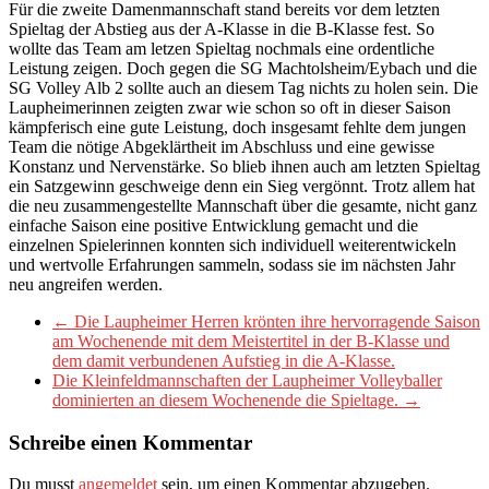
Für die zweite Damenmannschaft stand bereits vor dem letzten
Spieltag der Abstieg aus der A-Klasse in die B-Klasse fest. So
wollte das Team am letzen Spieltag nochmals eine ordentliche
Leistung zeigen. Doch gegen die SG Machtolsheim/Eybach und die
SG Volley Alb 2 sollte auch an diesem Tag nichts zu holen sein. Die
Laupheimerinnen zeigten zwar wie schon so oft in dieser Saison
kämpferisch eine gute Leistung, doch insgesamt fehlte dem jungen
Team die nötige Abgeklärtheit im Abschluss und eine gewisse
Konstanz und Nervenstärke. So blieb ihnen auch am letzten Spieltag
ein Satzgewinn geschweige denn ein Sieg vergönnt. Trotz allem hat
die neu zusammengestellte Mannschaft über die gesamte, nicht ganz
einfache Saison eine positive Entwicklung gemacht und die
einzelnen Spielerinnen konnten sich individuell weiterentwickeln
und wertvolle Erfahrungen sammeln, sodass sie im nächsten Jahr
neu angreifen werden.
←
Die Laupheimer Herren krönten ihre hervorragende Saison
am Wochenende mit dem Meistertitel in der B-Klasse und
dem damit verbundenen Aufstieg in die A-Klasse.
Die Kleinfeldmannschaften der Laupheimer Volleyballer
dominierten an diesem Wochenende die Spieltage.
→
Schreibe einen Kommentar
Du musst
angemeldet
sein, um einen Kommentar abzugeben.