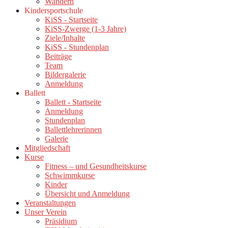
Wandern
Kindersportschule
KiSS - Startseite
KiSS-Zwerge (1-3 Jahre)
Ziele/Inhalte
KiSS - Stundenplan
Beiträge
Team
Bildergalerie
Anmeldung
Ballett
Ballett - Startseite
Anmeldung
Stundenplan
Ballettlehrerinnen
Galerie
Mitgliedschaft
Kurse
Fitness – und Gesundheitskurse
Schwimmkurse
Kinder
Übersicht und Anmeldung
Veranstaltungen
Unser Verein
Präsidium