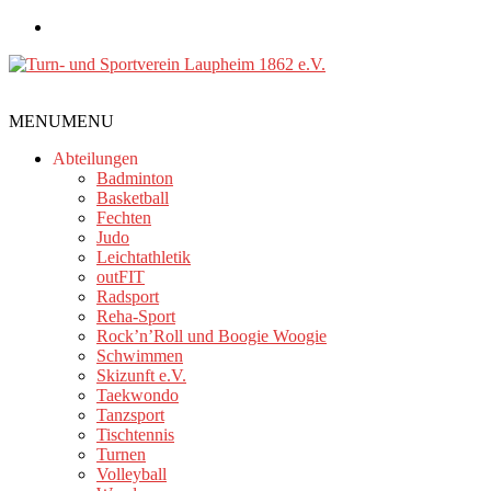
Zum
Inhalt
springen
Turn-
MENU
MENU
und
Sportverein
Abteilungen
Laupheim
Badminton
Basketball
1862
Fechten
e.V.
Judo
Leichtathletik
outFIT
Radsport
Reha-Sport
Rock’n’Roll und Boogie Woogie
Schwimmen
Skizunft e.V.
Taekwondo
Tanzsport
Tischtennis
Turnen
Volleyball