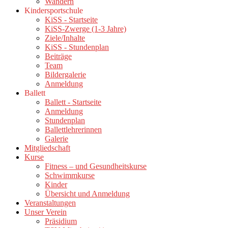
Wandern
Kindersportschule
KiSS - Startseite
KiSS-Zwerge (1-3 Jahre)
Ziele/Inhalte
KiSS - Stundenplan
Beiträge
Team
Bildergalerie
Anmeldung
Ballett
Ballett - Startseite
Anmeldung
Stundenplan
Ballettlehrerinnen
Galerie
Mitgliedschaft
Kurse
Fitness – und Gesundheitskurse
Schwimmkurse
Kinder
Übersicht und Anmeldung
Veranstaltungen
Unser Verein
Präsidium