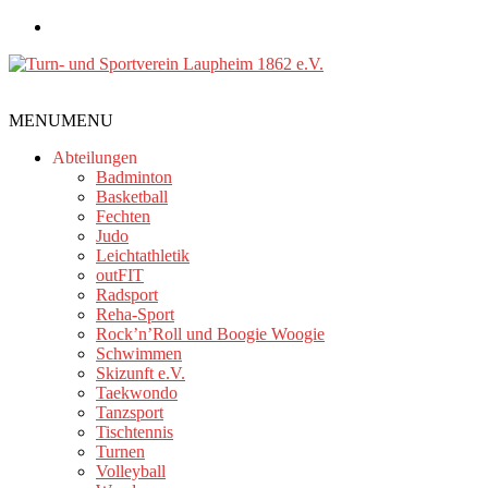
Zum
Inhalt
springen
Turn-
MENU
MENU
und
Sportverein
Abteilungen
Laupheim
Badminton
Basketball
1862
Fechten
e.V.
Judo
Leichtathletik
outFIT
Radsport
Reha-Sport
Rock’n’Roll und Boogie Woogie
Schwimmen
Skizunft e.V.
Taekwondo
Tanzsport
Tischtennis
Turnen
Volleyball