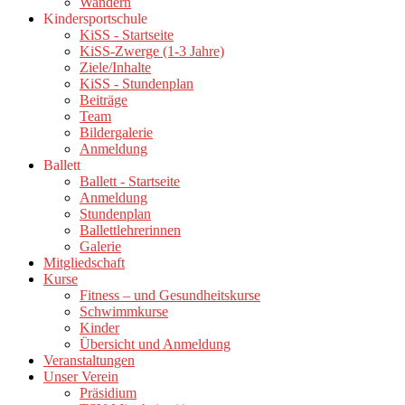
Wandern
Kindersportschule
KiSS - Startseite
KiSS-Zwerge (1-3 Jahre)
Ziele/Inhalte
KiSS - Stundenplan
Beiträge
Team
Bildergalerie
Anmeldung
Ballett
Ballett - Startseite
Anmeldung
Stundenplan
Ballettlehrerinnen
Galerie
Mitgliedschaft
Kurse
Fitness – und Gesundheitskurse
Schwimmkurse
Kinder
Übersicht und Anmeldung
Veranstaltungen
Unser Verein
Präsidium