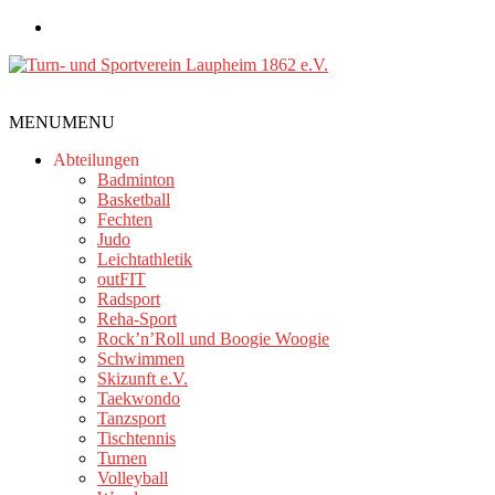
Zum
Inhalt
springen
Turn-
MENU
MENU
und
Sportverein
Abteilungen
Laupheim
Badminton
Basketball
1862
Fechten
e.V.
Judo
Leichtathletik
outFIT
Radsport
Reha-Sport
Rock’n’Roll und Boogie Woogie
Schwimmen
Skizunft e.V.
Taekwondo
Tanzsport
Tischtennis
Turnen
Volleyball