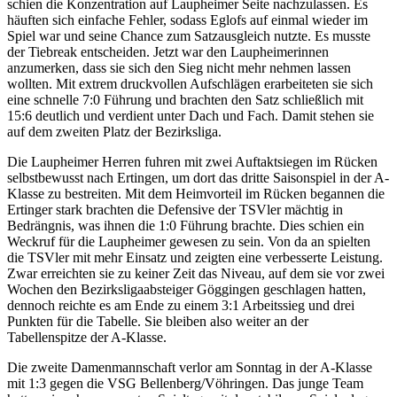
schien die Konzentration auf Laupheimer Seite nachzulassen. Es
häuften sich einfache Fehler, sodass Eglofs auf einmal wieder im
Spiel war und seine Chance zum Satzausgleich nutzte. Es musste
der Tiebreak entscheiden. Jetzt war den Laupheimerinnen
anzumerken, dass sie sich den Sieg nicht mehr nehmen lassen
wollten. Mit extrem druckvollen Aufschlägen erarbeiteten sie sich
eine schnelle 7:0 Führung und brachten den Satz schließlich mit
15:6 deutlich und verdient unter Dach und Fach. Damit stehen sie
auf dem zweiten Platz der Bezirksliga.
Die Laupheimer Herren fuhren mit zwei Auftaktsiegen im Rücken
selbstbewusst nach Ertingen, um dort das dritte Saisonspiel in der A-
Klasse zu bestreiten. Mit dem Heimvorteil im Rücken begannen die
Ertinger stark brachten die Defensive der TSVler mächtig in
Bedrängnis, was ihnen die 1:0 Führung brachte. Dies schien ein
Weckruf für die Laupheimer gewesen zu sein. Von da an spielten
die TSVler mit mehr Einsatz und zeigten eine verbesserte Leistung.
Zwar erreichten sie zu keiner Zeit das Niveau, auf dem sie vor zwei
Wochen den Bezirksligaabsteiger Göggingen geschlagen hatten,
dennoch reichte es am Ende zu einem 3:1 Arbeitssieg und drei
Punkten für die Tabelle. Sie bleiben also weiter an der
Tabellenspitze der A-Klasse.
Die zweite Damenmannschaft verlor am Sonntag in der A-Klasse
mit 1:3 gegen die VSG Bellenberg/Vöhringen. Das junge Team