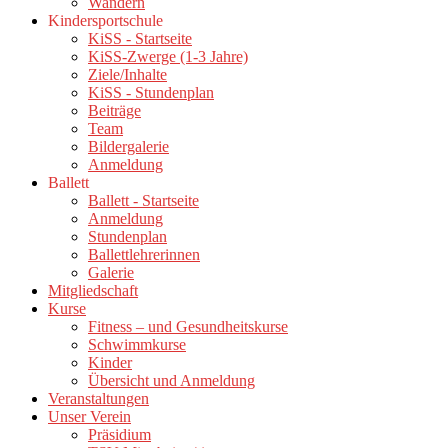
Wandern
Kindersportschule
KiSS - Startseite
KiSS-Zwerge (1-3 Jahre)
Ziele/Inhalte
KiSS - Stundenplan
Beiträge
Team
Bildergalerie
Anmeldung
Ballett
Ballett - Startseite
Anmeldung
Stundenplan
Ballettlehrerinnen
Galerie
Mitgliedschaft
Kurse
Fitness – und Gesundheitskurse
Schwimmkurse
Kinder
Übersicht und Anmeldung
Veranstaltungen
Unser Verein
Präsidium