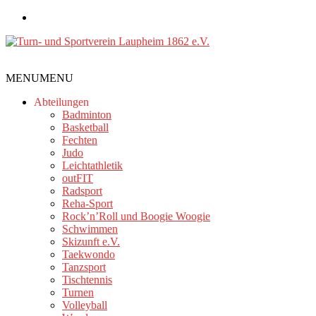
Zum
Inhalt
springen
Turn-
MENU
MENU
und
Sportverein
Abteilungen
Laupheim
Badminton
Basketball
1862
Fechten
e.V.
Judo
Leichtathletik
outFIT
Radsport
Reha-Sport
Rock’n’Roll und Boogie Woogie
Schwimmen
Skizunft e.V.
Taekwondo
Tanzsport
Tischtennis
Turnen
Volleyball