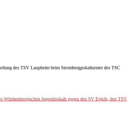
abteilung des TSV Laupheim beim Strombergpokalturnier des TSC
e des Württembergischen Jugendpokals gegen den SV Eglofs, den TSV