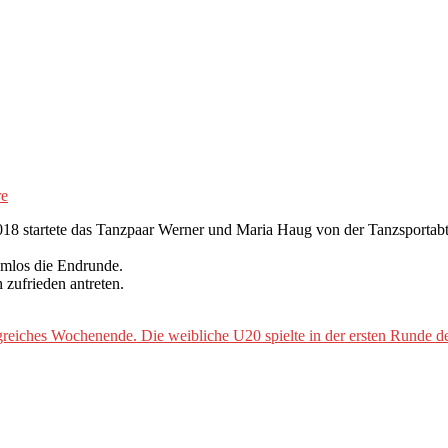
re
2018 startete das Tanzpaar Werner und Maria Haug von der Tanzsport
emlos die Endrunde.
 zufrieden antreten.
olgreiches Wochenende. Die weibliche U20 spielte in der ersten Rund