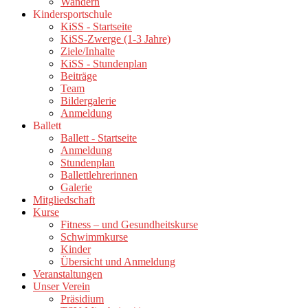
Wandern
Kindersportschule
KiSS - Startseite
KiSS-Zwerge (1-3 Jahre)
Ziele/Inhalte
KiSS - Stundenplan
Beiträge
Team
Bildergalerie
Anmeldung
Ballett
Ballett - Startseite
Anmeldung
Stundenplan
Ballettlehrerinnen
Galerie
Mitgliedschaft
Kurse
Fitness – und Gesundheitskurse
Schwimmkurse
Kinder
Übersicht und Anmeldung
Veranstaltungen
Unser Verein
Präsidium