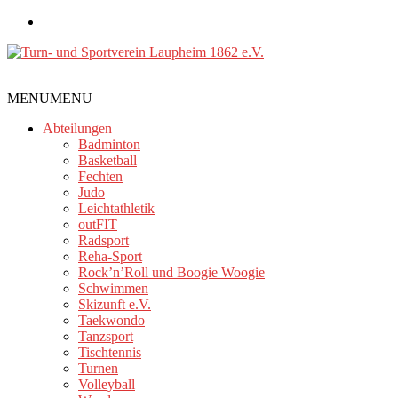
Zum
Inhalt
springen
Turn-
MENU
MENU
und
Sportverein
Abteilungen
Laupheim
Badminton
Basketball
1862
Fechten
e.V.
Judo
Leichtathletik
outFIT
Radsport
Reha-Sport
Rock’n’Roll und Boogie Woogie
Schwimmen
Skizunft e.V.
Taekwondo
Tanzsport
Tischtennis
Turnen
Volleyball