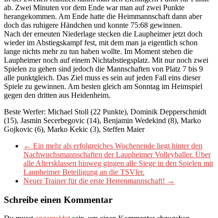
ab. Zwei Minuten vor dem Ende war man auf zwei Punkte
herangekommen. Am Ende hatte die Heimmannschaft dann aber
doch das ruhigere Händchen und konnte 75:68 gewinnen.
Nach der erneuten Niederlage stecken die Laupheimer jetzt doch
wieder im Abstiegskampf fest, mit dem man ja eigentlich schon
lange nichts mehr zu tun haben wollte. Im Moment stehen die
Laupheimer noch auf einem Nichtabstiegsplatz. Mit nur noch zwei
Spielen zu gehen sind jedoch die Mannschaften von Platz 7 bis 9
alle punktgleich. Das Ziel muss es sein auf jeden Fall eins dieser
Spiele zu gewinnen. Am besten gleich am Sonntag im Heimspiel
gegen den dritten aus Heidenheim.
Beste Werfer: Michael Stoll (22 Punkte), Dominik Depperschmidt
(15), Jasmin Secerbegovic (14), Benjamin Wedekind (8), Marko
Gojkovic (6), Marko Kekic (3), Steffen Maier
←
Ein mehr als erfolgreiches Wochenende liegt hinter den
Nachwuchsmannschaften der Laupheimer Volleyballer. Über
alle Altersklassen hinweg gingen alle Siege in den Spielen mit
Laupheimer Beteiligung an die TSVler.
Neuer Trainer für die erste Herrenmannschaft!
→
Schreibe einen Kommentar