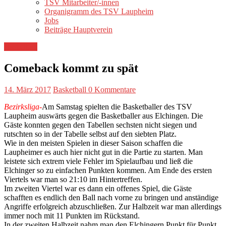
TSV Mitarbeiter/-innen
Organigramm des TSV Laupheim
Jobs
Beiträge Hauptverein
Basketball
Comeback kommt zu spät
14. März 2017
Basketball
0 Kommentare
Bezirksliga-
Am Samstag spielten die Basketballer des TSV
Laupheim auswärts gegen die Basketballer aus Elchingen. Die
Gäste konnten gegen den Tabellen sechsten nicht siegen und
rutschten so in der Tabelle selbst auf den siebten Platz.
Wie in den meisten Spielen in dieser Saison schaffen die
Laupheimer es auch hier nicht gut in die Partie zu starten. Man
leistete sich extrem viele Fehler im Spielaufbau und ließ die
Elchinger so zu einfachen Punkten kommen. Am Ende des ersten
Viertels war man so 21:10 im Hintertreffen.
Im zweiten Viertel war es dann ein offenes Spiel, die Gäste
schafften es endlich den Ball nach vorne zu bringen und anständige
Angriffe erfolgreich abzuschließen. Zur Halbzeit war man allerdings
immer noch mit 11 Punkten im Rückstand.
In der zweiten Halbzeit nahm man den Elchingern Punkt für Punkt