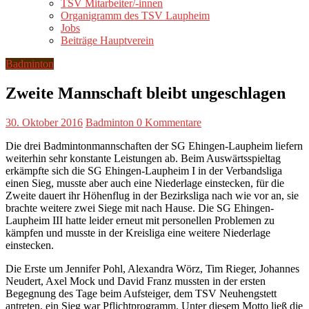
TSV Mitarbeiter/-innen
Organigramm des TSV Laupheim
Jobs
Beiträge Hauptverein
Badminton
Zweite Mannschaft bleibt ungeschlagen
30. Oktober 2016
Badminton
0 Kommentare
Die drei Badmintonmannschaften der SG Ehingen-Laupheim liefern
weiterhin sehr konstante Leistungen ab. Beim Auswärtsspieltag
erkämpfte sich die SG Ehingen-Laupheim I in der Verbandsliga
einen Sieg, musste aber auch eine Niederlage einstecken, für die
Zweite dauert ihr Höhenflug in der Bezirksliga nach wie vor an, sie
brachte weitere zwei Siege mit nach Hause. Die SG Ehingen-
Laupheim III hatte leider erneut mit personellen Problemen zu
kämpfen und musste in der Kreisliga eine weitere Niederlage
einstecken.
Die Erste um Jennifer Pohl, Alexandra Wörz, Tim Rieger, Johannes
Neudert, Axel Mock und David Franz mussten in der ersten
Begegnung des Tage beim Aufsteiger, dem TSV Neuhengstett
antreten, ein Sieg war Pflichtprogramm. Unter diesem Motto ließ die