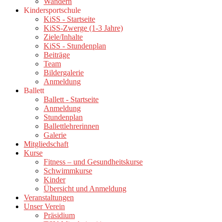
Wandern
Kindersportschule
KiSS - Startseite
KiSS-Zwerge (1-3 Jahre)
Ziele/Inhalte
KiSS - Stundenplan
Beiträge
Team
Bildergalerie
Anmeldung
Ballett
Ballett - Startseite
Anmeldung
Stundenplan
Ballettlehrerinnen
Galerie
Mitgliedschaft
Kurse
Fitness – und Gesundheitskurse
Schwimmkurse
Kinder
Übersicht und Anmeldung
Veranstaltungen
Unser Verein
Präsidium