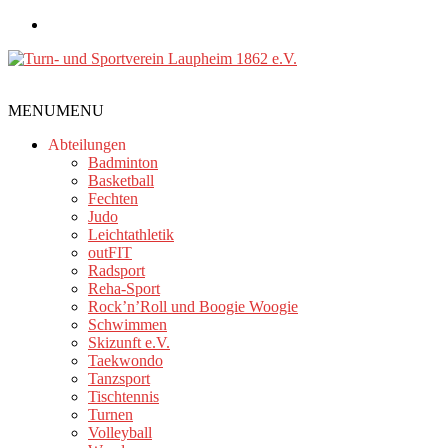
Zum
Inhalt
springen
Turn-
MENU
MENU
und
Sportverein
Abteilungen
Laupheim
Badminton
Basketball
1862
Fechten
e.V.
Judo
Leichtathletik
outFIT
Radsport
Reha-Sport
Rock’n’Roll und Boogie Woogie
Schwimmen
Skizunft e.V.
Taekwondo
Tanzsport
Tischtennis
Turnen
Volleyball