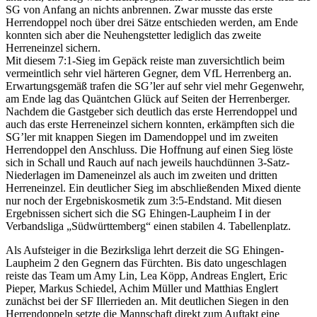
SG von Anfang an nichts anbrennen. Zwar musste das erste
Herrendoppel noch über drei Sätze entschieden werden, am Ende
konnten sich aber die Neuhengstetter lediglich das zweite
Herreneinzel sichern.
Mit diesem 7:1-Sieg im Gepäck reiste man zuversichtlich beim
vermeintlich sehr viel härteren Gegner, dem VfL Herrenberg an.
Erwartungsgemäß trafen die SG’ler auf sehr viel mehr Gegenwehr,
am Ende lag das Quäntchen Glück auf Seiten der Herrenberger.
Nachdem die Gastgeber sich deutlich das erste Herrendoppel und
auch das erste Herreneinzel sichern konnten, erkämpften sich die
SG’ler mit knappen Siegen im Damendoppel und im zweiten
Herrendoppel den Anschluss. Die Hoffnung auf einen Sieg löste
sich in Schall und Rauch auf nach jeweils hauchdünnen 3-Satz-
Niederlagen im Dameneinzel als auch im zweiten und dritten
Herreneinzel. Ein deutlicher Sieg im abschließenden Mixed diente
nur noch der Ergebniskosmetik zum 3:5-Endstand. Mit diesen
Ergebnissen sichert sich die SG Ehingen-Laupheim I in der
Verbandsliga „Südwürttemberg“ einen stabilen 4. Tabellenplatz.
Als Aufsteiger in die Bezirksliga lehrt derzeit die SG Ehingen-
Laupheim 2 den Gegnern das Fürchten. Bis dato ungeschlagen
reiste das Team um Amy Lin, Lea Köpp, Andreas Englert, Eric
Pieper, Markus Schiedel, Achim Müller und Matthias Englert
zunächst bei der SF Illerrieden an. Mit deutlichen Siegen in den
Herrendoppeln setzte die Mannschaft direkt zum Auftakt eine