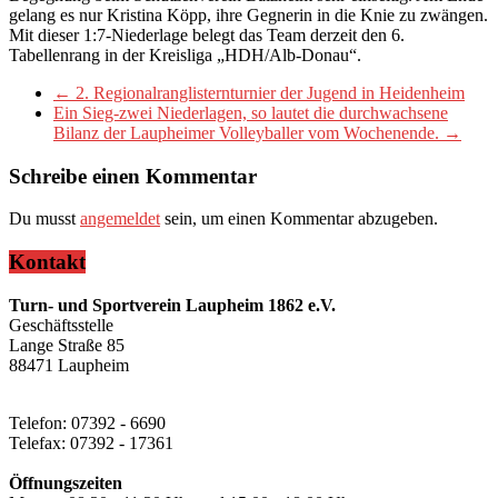
gelang es nur Kristina Köpp, ihre Gegnerin in die Knie zu zwängen.
Mit dieser 1:7-Niederlage belegt das Team derzeit den 6.
Tabellenrang in der Kreisliga „HDH/Alb-Donau“.
←
2. Regionalranglisternturnier der Jugend in Heidenheim
Ein Sieg-zwei Niederlagen, so lautet die durchwachsene
Bilanz der Laupheimer Volleyballer vom Wochenende.
→
Schreibe einen Kommentar
Du musst
angemeldet
sein, um einen Kommentar abzugeben.
Kontakt
Turn- und Sportverein Laupheim 1862 e.V.
Geschäftsstelle
Lange Straße 85
88471 Laupheim
Telefon: 07392 - 6690
Telefax: 07392 - 17361
Öffnungszeiten