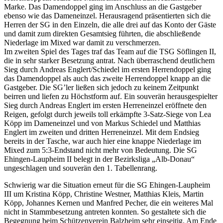
Marke. Das Damendoppel ging im Anschluss an die Gastgeber
ebenso wie das Dameneinzel. Herausragend präsentierten sich die
Herren der SG in den Einzeln, die alle drei auf das Konto der Gäste
und damit zum direkten Gesamtsieg führten, die abschließende
Niederlage im Mixed war damit zu verschmerzen.
Im zweiten Spiel des Tages traf das Team auf die TSG Söflingen II,
die in sehr starker Besetzung antrat. Nach überraschend deutlichem
Sieg durch Andreas Englert/Schiedel im ersten Herrendoppel ging
das Damendoppel als auch das zweite Herrendoppel knapp an die
Gastgeber. Die SG’ler ließen sich jedoch zu keinem Zeitpunkt
beirren und liefen zu Höchstform auf. Ein souverän herausgespielter
Sieg durch Andreas Englert im ersten Herreneinzel eröffnete den
Reigen, gefolgt durch jeweils toll erkämpfte 3-Satz-Siege von Lea
Köpp im Dameneinzel und von Markus Schiedel und Matthias
Englert im zweiten und dritten Herreneinzel. Mit dem Endsieg
bereits in der Tasche, war auch hier eine knappe Niederlage im
Mixed zum 5:3-Endstand nicht mehr von Bedeutung. Die SG
Ehingen-Laupheim II belegt in der Bezirksliga „Alb-Donau“
ungeschlagen und souverän den 1. Tabellenrang.
Schwierig war die Situation erneut für die SG Ehingen-Laupheim
III um Kristina Köpp, Christine Westner, Matthias Kleis, Martin
Köpp, Johannes Kernen und Manfred Pecher, die ein weiteres Mal
nicht in Stammbesetzung antreten konnten. So gestaltete sich die
Begegnung beim Schützenverein Balzheim sehr einseitig. Am Ende