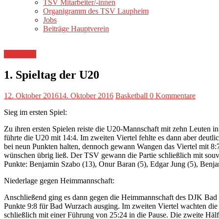
TSV Mitarbeiter/-innen
Organigramm des TSV Laupheim
Jobs
Beiträge Hauptverein
Basketball
1. Spieltag der U20
12. Oktober 2016
14. Oktober 2016
Basketball
0 Kommentare
Sieg im ersten Spiel:
Zu ihren ersten Spielen reiste die U20-Mannschaft mit zehn Leuten 
führte die U20 mit 14:4. Im zweiten Viertel fehlte es dann aber deut
bei neun Punkten halten, dennoch gewann Wangen das Viertel mit 8:7,
wünschen übrig ließ. Der TSV gewann die Partie schließlich mit sou
Punkte: Benjamin Szabo (13), Onur Baran (5), Edgar Jung (5), Benjam
Niederlage gegen Heimmannschaft:
Anschließend ging es dann gegen die Heimmannschaft des DJK Bad Wur
Punkte 9:8 für Bad Wurzach ausging. Im zweiten Viertel wachten die
schließlich mit einer Führung von 25:24 in die Pause. Die zweite Hä