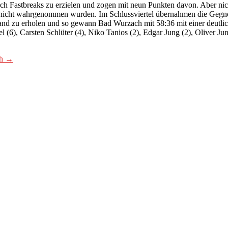
urch Fastbreaks zu erzielen und zogen mit neun Punkten davon. Aber n
 nicht wahrgenommen wurden. Im Schlussviertel übernahmen die Gegner 
and zu erholen und so gewann Bad Wurzach mit 58:36 mit einer deutlic
(6), Carsten Schlüter (4), Niko Tanios (2), Edgar Jung (2), Oliver J
ch
→