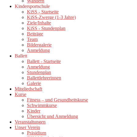
Wandern
Kindersportschule
KiSS - Startseite
KiSS-Zwerge (1-3 Jahre)
Ziele/Inhalte
KiSS - Stundenplan
Beiträge
Team
Bildergalerie
Anmeldung
Ballett
Ballett - Startseite
Anmeldung
Stundenplan
Ballettlehrerinnen
Galerie
Mitgliedschaft
Kurse
Fitness – und Gesundheitskurse
Schwimmkurse
Kinder
Übersicht und Anmeldung
Veranstaltungen
Unser Verein
Präsidium