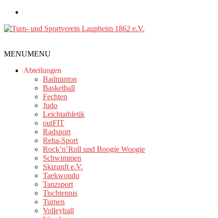
Zum
Inhalt
springen
Turn-
MENU
MENU
und
Sportverein
Abteilungen
Laupheim
Badminton
Basketball
1862
Fechten
e.V.
Judo
Leichtathletik
outFIT
Radsport
Reha-Sport
Rock’n’Roll und Boogie Woogie
Schwimmen
Skizunft e.V.
Taekwondo
Tanzsport
Tischtennis
Turnen
Volleyball