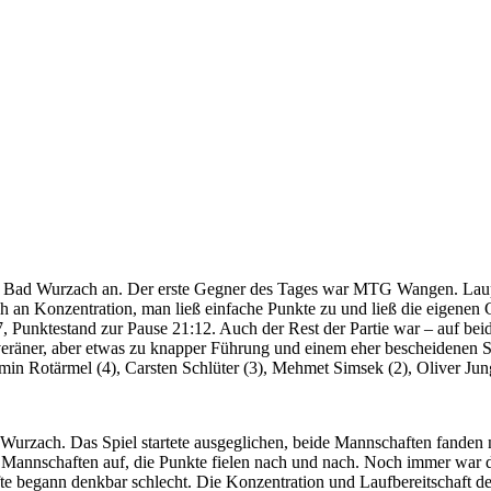
in Bad Wurzach an. Der erste Gegner des Tages war MTG Wangen. Lauphe
lich an Konzentration, man ließ einfache Punkte zu und ließ die eigen
 Punktestand zur Pause 21:12. Auch der Rest der Partie war – auf bei
veräner, aber etwas zu knapper Führung und einem eher bescheidenen 
in Rotärmel (4), Carsten Schlüter (3), Mehmet Simsek (2), Oliver Jun
zach. Das Spiel startete ausgeglichen, beide Mannschaften fanden nur 
 Mannschaften auf, die Punkte fielen nach und nach. Noch immer war d
lfte begann denkbar schlecht. Die Konzentration und Laufbereitschaft