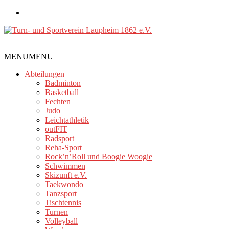
Zum
Inhalt
springen
Turn-
MENU
MENU
und
Sportverein
Abteilungen
Laupheim
Badminton
Basketball
1862
Fechten
e.V.
Judo
Leichtathletik
outFIT
Radsport
Reha-Sport
Rock’n’Roll und Boogie Woogie
Schwimmen
Skizunft e.V.
Taekwondo
Tanzsport
Tischtennis
Turnen
Volleyball