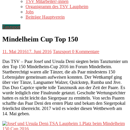
TSV Mitarbeiter/-innen
Organigramm des TSV Laupheim
Jobs
Beiträge Hauptverein
Tanzsport
Mindelheim Cup Top 150
11. Mai 2016
17. Juni 2016
Tanzsport
0 Kommentare
Das TSV – Paar Josef und Ursula Deni siegten beim Tanzturnier um
den Top 150 Mindelheim-Cup 2016 im Forum Mindelheim.
Startberechtigt waren alle Tänzer, die als Paar mindestens 150
Lebensjahre gemeinsam aufweisen konnten. Der Wettkampf ging
über vier Tänze, Langsamer Walzer, Quickstep, Rumba und Jive.
Das Duo Caprice spielte tolle Tanzmusik aus der Zeit der Paare. Es
wurde lediglich eine Finalrunde getanzt. Geschulte Wertungsrichter
hatten es nicht leicht das Siegerpaar zu ermitteln. Von sechs Paaren
schaffte das Paar Deni den ersten Platz und bekam den Siegerpokal
feierlichst überreicht. 2017 wird es wieder diesen Wettbewerb am
14. Mai geben.