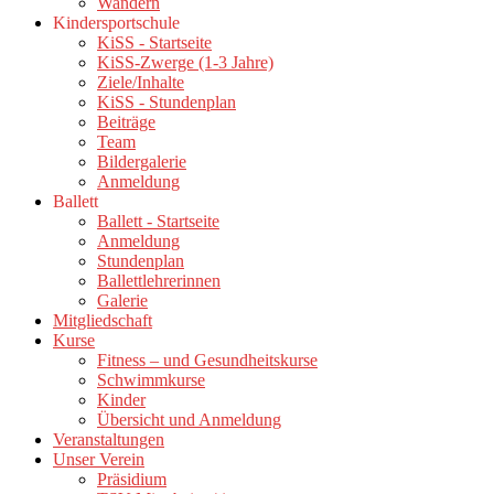
Wandern
Kindersportschule
KiSS - Startseite
KiSS-Zwerge (1-3 Jahre)
Ziele/Inhalte
KiSS - Stundenplan
Beiträge
Team
Bildergalerie
Anmeldung
Ballett
Ballett - Startseite
Anmeldung
Stundenplan
Ballettlehrerinnen
Galerie
Mitgliedschaft
Kurse
Fitness – und Gesundheitskurse
Schwimmkurse
Kinder
Übersicht und Anmeldung
Veranstaltungen
Unser Verein
Präsidium