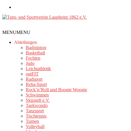
Zum
Inhalt
springen
Turn-
MENU
MENU
und
Sportverein
Abteilungen
Laupheim
Badminton
Basketball
1862
Fechten
e.V.
Judo
Leichtathletik
outFIT
Radsport
Reha-Sport
Rock’n’Roll und Boogie Woogie
Schwimmen
Skizunft e.V.
Taekwondo
Tanzsport
Tischtennis
Turnen
Volleyball