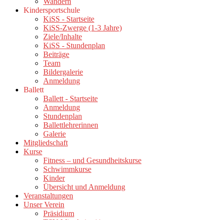
Wandern
Kindersportschule
KiSS - Startseite
KiSS-Zwerge (1-3 Jahre)
Ziele/Inhalte
KiSS - Stundenplan
Beiträge
Team
Bildergalerie
Anmeldung
Ballett
Ballett - Startseite
Anmeldung
Stundenplan
Ballettlehrerinnen
Galerie
Mitgliedschaft
Kurse
Fitness – und Gesundheitskurse
Schwimmkurse
Kinder
Übersicht und Anmeldung
Veranstaltungen
Unser Verein
Präsidium