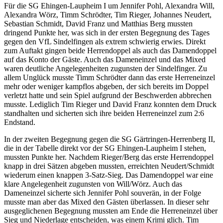
Für die SG Ehingen-Laupheim I um Jennifer Pohl, Alexandra Will,
Alexandra Wörz, Timm Schrödter, Tim Rieger, Johannes Neudert,
Sebastian Schmidt, David Franz und Matthias Berg mussten
dringend Punkte her, was sich in der ersten Begegnung des Tages
gegen den VfL Sindelfingen als extrem schwierig erwies. Direkt
zum Auftakt gingen beide Herrendoppel als auch das Damendoppel
auf das Konto der Gäste. Auch das Dameneinzel und das Mixed
waren deutliche Angelegenheiten zugunsten der Sindelfinger. Zu
allem Unglück musste Timm Schrödter dann das erste Herreneinzel
mehr oder weniger kampflos abgeben, der sich bereits im Doppel
verletzt hatte und sein Spiel aufgrund der Beschwerden abbrechen
musste. Lediglich Tim Rieger und David Franz konnten dem Druck
standhalten und sicherten sich ihre beiden Herreneinzel zum 2:6
Endstand.
In der zweiten Begegnung gegen die SG Gärtringen-Herrenberg II,
die in der Tabelle direkt vor der SG Ehingen-Laupheim I stehen,
mussten Punkte her. Nachdem Rieger/Berg das erste Herrendoppel
knapp in drei Sätzen abgeben mussten, erreichten Neudert/Schmidt
wiederum einen knappen 3-Satz-Sieg. Das Damendoppel war eine
klare Angelegenheit zugunsten von Will/Wörz. Auch das
Dameneinzel sicherte sich Jennifer Pohl souverän, in der Folge
musste man aber das Mixed den Gästen überlassen. In dieser sehr
ausgeglichenen Begegnung mussten am Ende die Herreneinzel über
Sieg und Niederlage entscheiden, was einem Krimi glich. Tim