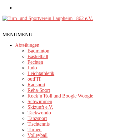
Zum
Inhalt
springen
Turn-
MENU
MENU
und
Sportverein
Abteilungen
Laupheim
Badminton
Basketball
1862
Fechten
e.V.
Judo
Leichtathletik
outFIT
Radsport
Reha-Sport
Rock’n’Roll und Boogie Woogie
Schwimmen
Skizunft e.V.
Taekwondo
Tanzsport
Tischtennis
Turnen
Volleyball