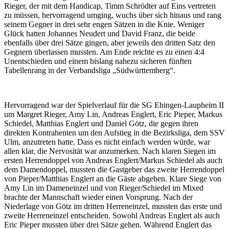
Rieger, der mit dem Handicap, Timm Schrödter auf Eins vertreten
zu müssen, hervorragend umging, wuchs über sich hinaus und rang
seinem Gegner in drei sehr engen Sätzen in die Knie. Weniger
Glück hatten Johannes Neudert und David Franz, die beide
ebenfalls über drei Sätze gingen, aber jeweils den dritten Satz den
Gegnern überlassen mussten. Am Ende reichte es zu einen 4:4
Unentschieden und einem bislang nahezu sicheren fünften
Tabellenrang in der Verbandsliga „Südwürttemberg“.
Hervorragend war der Spielverlauf für die SG Ehingen-Laupheim II
um Margret Rieger, Amy Lin, Andreas Englert, Eric Pieper, Markus
Schiedel, Matthias Englert und Daniel Götz, die gegen ihren
direkten Kontrahenten um den Aufstieg in die Bezirksliga, dem SSV
Ulm, anzutreten hatte. Dass es nicht einfach werden würde, war
allen klar, die Nervosität war anzumerken. Nach klaren Siegen im
ersten Herrendoppel von Andreas Englert/Markus Schiedel als auch
dem Damendoppel, mussten die Gastgeber das zweite Herrendoppel
von Pieper/Matthias Englert an die Gäste abgeben. Klare Siege von
Amy Lin im Dameneinzel und von Rieger/Schiedel im Mixed
brachte der Mannschaft wieder einen Vorsprung. Nach der
Niederlage von Götz im dritten Herreneinzel, mussten das erste und
zweite Herreneinzel entscheiden. Sowohl Andreas Englert als auch
Eric Pieper mussten über drei Sätze gehen. Während Englert das