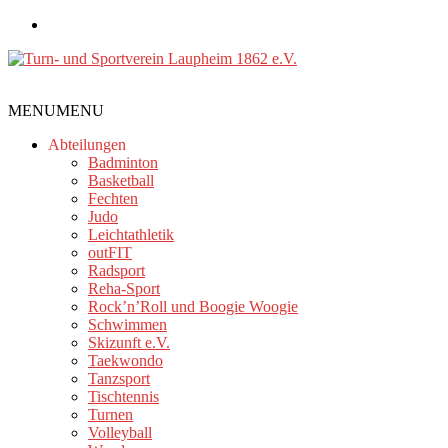
Zum
Inhalt
springen
Turn-
MENU
MENU
und
Sportverein
Abteilungen
Laupheim
Badminton
Basketball
1862
Fechten
e.V.
Judo
Leichtathletik
outFIT
Radsport
Reha-Sport
Rock’n’Roll und Boogie Woogie
Schwimmen
Skizunft e.V.
Taekwondo
Tanzsport
Tischtennis
Turnen
Volleyball