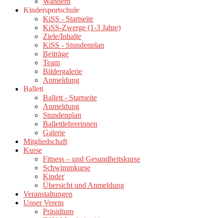
Wandern
Kindersportschule
KiSS - Startseite
KiSS-Zwerge (1-3 Jahre)
Ziele/Inhalte
KiSS - Stundenplan
Beiträge
Team
Bildergalerie
Anmeldung
Ballett
Ballett - Startseite
Anmeldung
Stundenplan
Ballettlehrerinnen
Galerie
Mitgliedschaft
Kurse
Fitness – und Gesundheitskurse
Schwimmkurse
Kinder
Übersicht und Anmeldung
Veranstaltungen
Unser Verein
Präsidium