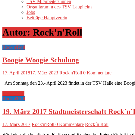
TSV Mitarbeiter/-innen
Organigramm des TSV Laupheim
Jobs
Beiträge Hauptverein
Autor:
Rock'n'Roll
Rock'n'Roll
Boogie Woogie Schulung
17. April 2018
17. März 2023
Rock'n'Roll
0 Kommentare
Am Sonntag den 23.- April 2023 findet in der TSV Halle eine Boog
Weiterlesen
Rock'n'Roll
19. März 2017 Stadtmeisterschaft Rock´n
17. März 2017
Rock'n'Roll
0 Kommentare
Rock´n Roll
Wir laden alle herzlich zu Kaffeee und Kuchen bei freiem Eintritt in 