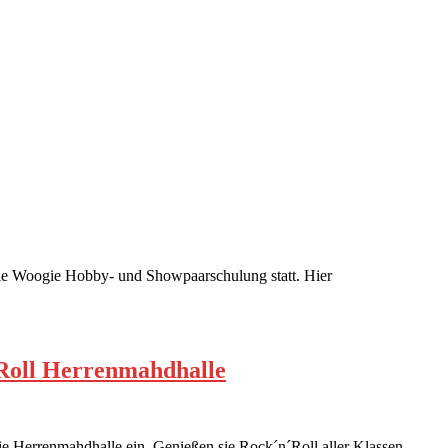
ie Woogie Hobby- und Showpaarschulung statt. Hier
´Roll Herrenmahdhalle
die Herrenmahdhalle ein. Genießen sie Rock´n´Roll aller Klassen.