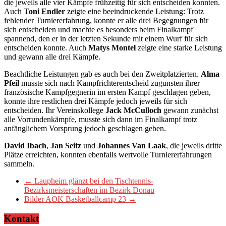
die jeweils alle vier Kämpfe frühzeitig für sich entscheiden konnten.
Auch
Toni Endler
zeigte eine beeindruckende Leistung: Trotz
fehlender Turniererfahrung, konnte er alle drei Begegnungen für
sich entscheiden und machte es besonders beim Finalkampf
spannend, den er in der letzten Sekunde mit einem Wurf für sich
entscheiden konnte. Auch
Matys Montel
zeigte eine starke Leistung
und gewann alle drei Kämpfe.
Beachtliche Leistungen gab es auch bei den Zweitplatzierten.
Alma
Pfeil
musste sich nach Kampfrichterentscheid zugunsten ihrer
französische Kampfgegnerin im ersten Kampf geschlagen geben,
konnte ihre restlichen drei Kämpfe jedoch jeweils für sich
entscheiden. Ihr Vereinskollege
Jack McCulloch
gewann zunächst
alle Vorrundenkämpfe, musste sich dann im Finalkampf trotz
anfänglichem Vorsprung jedoch geschlagen geben.
David Ibach
,
Jan Seitz
und
Johannes Van Laak
, die jeweils dritte
Plätze erreichten, konnten ebenfalls wertvolle Turniererfahrungen
sammeln.
←
Laupheim glänzt bei den Tischtennis-
Bezirksmeisterschaften im Bezirk Donau
Bilder AOK Basketballcamp 23
→
Kontakt