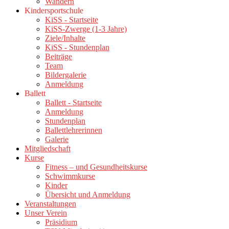
Wandern
Kindersportschule
KiSS - Startseite
KiSS-Zwerge (1-3 Jahre)
Ziele/Inhalte
KiSS - Stundenplan
Beiträge
Team
Bildergalerie
Anmeldung
Ballett
Ballett - Startseite
Anmeldung
Stundenplan
Ballettlehrerinnen
Galerie
Mitgliedschaft
Kurse
Fitness – und Gesundheitskurse
Schwimmkurse
Kinder
Übersicht und Anmeldung
Veranstaltungen
Unser Verein
Präsidium