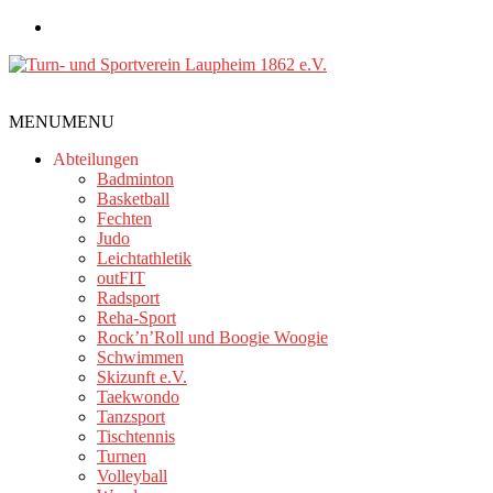
Zum
Inhalt
springen
Turn-
MENU
MENU
und
Sportverein
Abteilungen
Laupheim
Badminton
Basketball
1862
Fechten
e.V.
Judo
Leichtathletik
outFIT
Radsport
Reha-Sport
Rock’n’Roll und Boogie Woogie
Schwimmen
Skizunft e.V.
Taekwondo
Tanzsport
Tischtennis
Turnen
Volleyball