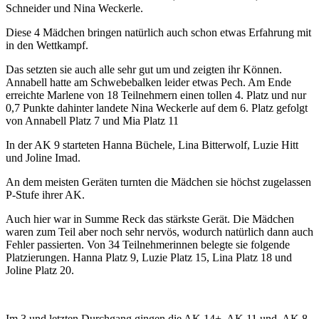
Schneider und Nina Weckerle.
Diese 4 Mädchen bringen natürlich auch schon etwas Erfahrung mit
in den Wettkampf.
Das setzten sie auch alle sehr gut um und zeigten ihr Können.
Annabell hatte am Schwebebalken leider etwas Pech. Am Ende
erreichte Marlene von 18 Teilnehmern einen tollen 4. Platz und nur
0,7 Punkte dahinter landete Nina Weckerle auf dem 6. Platz gefolgt
von Annabell Platz 7 und Mia Platz 11
In der AK 9 starteten Hanna Büchele, Lina Bitterwolf, Luzie Hitt
und Joline Imad.
An dem meisten Geräten turnten die Mädchen sie höchst zugelassen
P-Stufe ihrer AK.
Auch hier war in Summe Reck das stärkste Gerät. Die Mädchen
waren zum Teil aber noch sehr nervös, wodurch natürlich dann auch
Fehler passierten. Von 34 Teilnehmerinnen belegte sie folgende
Platzierungen. Hanna Platz 9, Luzie Platz 15, Lina Platz 18 und
Joline Platz 20.
Im 3.und letzten Durchgang gingen die AK 14+, AK 11 und AK 8