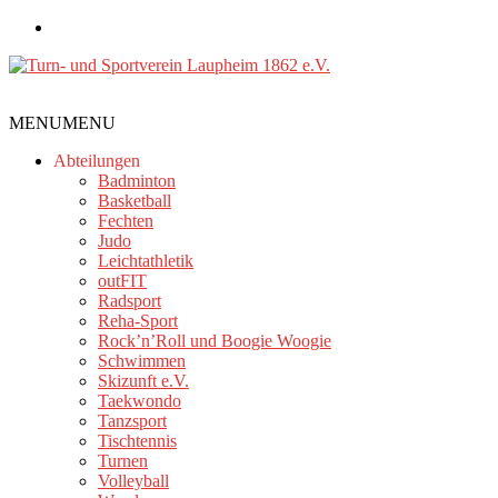
Zum
Inhalt
springen
Turn-
MENU
MENU
und
Sportverein
Abteilungen
Laupheim
Badminton
Basketball
1862
Fechten
e.V.
Judo
Leichtathletik
outFIT
Radsport
Reha-Sport
Rock’n’Roll und Boogie Woogie
Schwimmen
Skizunft e.V.
Taekwondo
Tanzsport
Tischtennis
Turnen
Volleyball