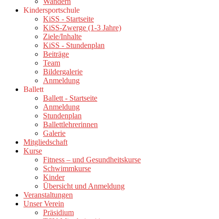
Wandern
Kindersportschule
KiSS - Startseite
KiSS-Zwerge (1-3 Jahre)
Ziele/Inhalte
KiSS - Stundenplan
Beiträge
Team
Bildergalerie
Anmeldung
Ballett
Ballett - Startseite
Anmeldung
Stundenplan
Ballettlehrerinnen
Galerie
Mitgliedschaft
Kurse
Fitness – und Gesundheitskurse
Schwimmkurse
Kinder
Übersicht und Anmeldung
Veranstaltungen
Unser Verein
Präsidium