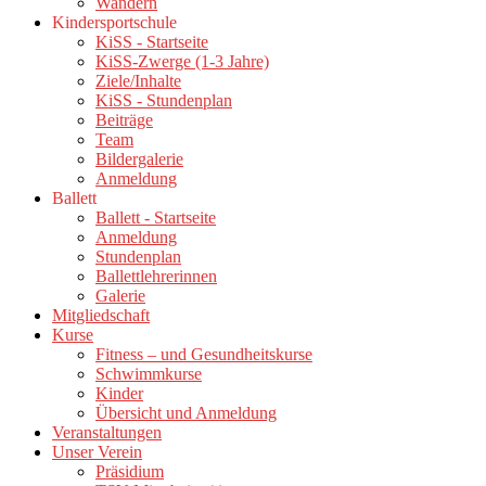
Wandern
Kindersportschule
KiSS - Startseite
KiSS-Zwerge (1-3 Jahre)
Ziele/Inhalte
KiSS - Stundenplan
Beiträge
Team
Bildergalerie
Anmeldung
Ballett
Ballett - Startseite
Anmeldung
Stundenplan
Ballettlehrerinnen
Galerie
Mitgliedschaft
Kurse
Fitness – und Gesundheitskurse
Schwimmkurse
Kinder
Übersicht und Anmeldung
Veranstaltungen
Unser Verein
Präsidium