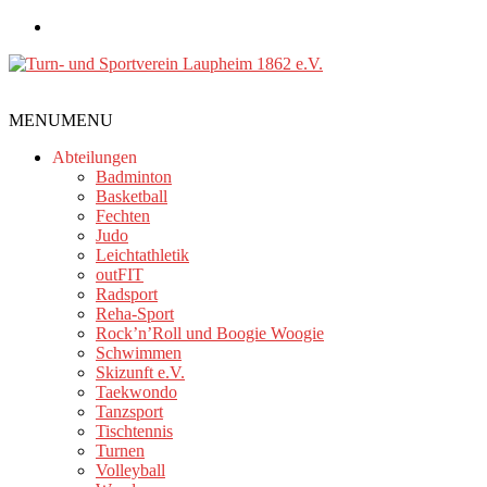
Zum
Inhalt
springen
Turn-
MENU
MENU
und
Sportverein
Abteilungen
Laupheim
Badminton
Basketball
1862
Fechten
e.V.
Judo
Leichtathletik
outFIT
Radsport
Reha-Sport
Rock’n’Roll und Boogie Woogie
Schwimmen
Skizunft e.V.
Taekwondo
Tanzsport
Tischtennis
Turnen
Volleyball