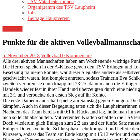
TSV Mitarbeiter/-innen
Organigramm des TSV Laupheim
Jobs
Beiträge Hauptverein
Volleyball
Punkte für die aktiven Volleyballmannscha
5. November 2018
Volleyball
0 Kommentare
Alle drei aktiven Mannschaften haben am Wochenende wichtige Punk
Die Herren spielten in der A-Klasse gegen den TSV Ertingen und kon
Besetzung trainieren konnte, war dieser Sieg alles andere als selbst
geschwächt waren, fast komplett antreten, sodass Trainerin Eva Schi
zweiten verloren sie dann knapp mit 23:25, da nun auch die Ertinger 
Handels wieder fest in ihrer Hand und überzeugten durch eine niedri
mit 3:1 und verbuchte den ersten Sieg auf ihr Konto.
Die erste Damenmannschaft spielte am Samstag gegen Eningen. Die be
kämpfen. Auch in dieser Begegnung taten sich die Laupheimerinnen all
Nachdem das Team bereits mit 0:1 in Rückstand lag, holte man im zwe
nich so leicht abschütteln. Mit vereinten Kräften schafften die TSVl
Doch wiederum glich Eningen zum 2:2 aus und der fünfte Satz musste 
Eninger Defensive in der Schlussphase sehr kompakt und lieferte de
Kürzeren, sodass das Team am Ende knapp mit 15:13 verlor und damit 
Die zweite Damenmannschaft setzte ihre Siegesserie in der B-Klass