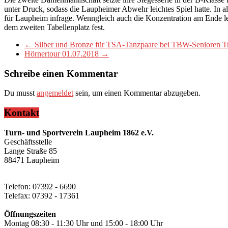
unter Druck, sodass die Laupheimer Abwehr leichtes Spiel hatte. In all
für Laupheim infrage. Wenngleich auch die Konzentration am Ende lei
dem zweiten Tabellenplatz fest.
←
Silber und Bronze für TSA-Tanzpaare bei TBW-Senioren T
Hörnertour 01.07.2018
→
Schreibe einen Kommentar
Du musst
angemeldet
sein, um einen Kommentar abzugeben.
Kontakt
Turn- und Sportverein Laupheim 1862 e.V.
Geschäftsstelle
Lange Straße 85
88471 Laupheim
Telefon: 07392 - 6690
Telefax: 07392 - 17361
Öffnungszeiten
Montag 08:30 - 11:30 Uhr und 15:00 - 18:00 Uhr