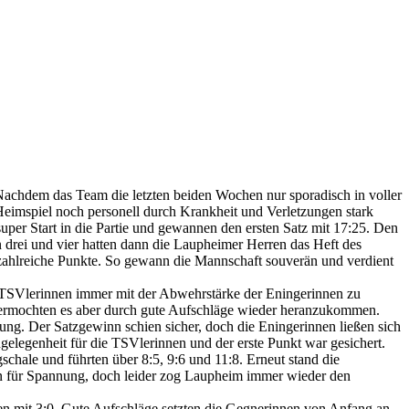
Nachdem das Team die letzten beiden Wochen nur sporadisch in voller
n Heimspiel noch personell durch Krankheit und Verletzungen stark
uper Start in die Partie und gewannen den ersten Satz mit 17:25. Den
n drei und vier hatten dann die Laupheimer Herren das Heft des
 zahlreiche Punkte. So gewann die Mannschaft souverän und verdient
e TSVlerinnen immer mit der Abwehrstärke der Eningerinnen zu
n, vermochten es aber durch gute Aufschläge wieder heranzukommen.
ung. Der Satzgewinn schien sicher, doch die Eningerinnen ließen sich
ngelegenheit für die TSVlerinnen und der erste Punkt war gesichert.
hale und führten über 8:5, 9:6 und 11:8. Erneut stand die
en für Spannung, doch leider zog Laupheim immer wieder den
n mit 3:0. Gute Aufschläge setzten die Gegnerinnen von Anfang an