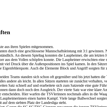
ften
te aus ihren Spielen mitgenommen.
nten durch eine geschlossene Mannschaftsleistung mit 3:1 gewinnen. 
verständlich. An diesem Spieltag konnten die Laupheimer, die am letzte
korr aus dem Vollen schöpfen konnte. Die Laupheimer erwischten eine s
mit viel Druck über die Außenpositionen ins Spiel kamen. In den Sätze
ge Eigenfehlerquote. Auch die Elemente Block und Angriff sorgten für
iden Teams standen sich schon oft gegenüber und bis jetzt hatten di
es andere als leicht. In allen Sätzen starteten sie zunächst verhalte
iten Satz schnell auf und erarbeitete sich zum Satzende eine gute Führ
erinnen dann doch noch den Ausgleich. Der vierte Satz war eine klare A
entscheiden. Hier warfen die TSVlerinnen nochmals alles in die Waagsc
n Laupheimerinnen einen harten Kampf. Viele lange Ballwechsel sorgt
auf dem siebten Platz der Landesliga steht.
e fort. Gegen die SG SC/TSG Giengen gewannen die jungen TSVlerinne