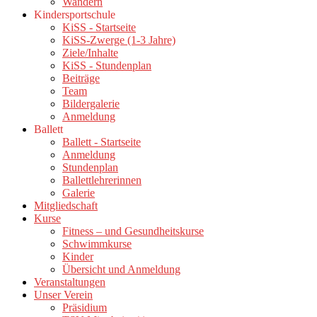
Wandern
Kindersportschule
KiSS - Startseite
KiSS-Zwerge (1-3 Jahre)
Ziele/Inhalte
KiSS - Stundenplan
Beiträge
Team
Bildergalerie
Anmeldung
Ballett
Ballett - Startseite
Anmeldung
Stundenplan
Ballettlehrerinnen
Galerie
Mitgliedschaft
Kurse
Fitness – und Gesundheitskurse
Schwimmkurse
Kinder
Übersicht und Anmeldung
Veranstaltungen
Unser Verein
Präsidium