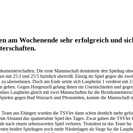
am Wochenende sehr erfolgreich und siche
terschaften.
meisterschaften. Die erste Mannnschaft dominierte den Spieltag ohne
mit 25:3 und 25:5 fцrmlich ьberrollt. Einzig im Spiel gegen die zwei
iel zu ьbernehmen. Doch am Ende setzte sich Laupheim 1 verdient mit 2
agen geben. Gegen Horgenzell gelang ihnen ein Unentschieden und gegen
 sodass Laupheim gleich mit zwei Mannschaften fьr die Bezirksmeistersc
en Spielen gegen Bad Wurzach und Pfronstetten, konnte die Mannschaft 
e Team aus Ehingen wurden die TSVler dann schon deutlich mehr geford
mit Abstand das spannendste Spiel des Tages. Zwar gaben die TSVler k
e nach einem sehenswerten Spiel verloren. Trotzdem ist das Team fьr d
rsten beiden Spieltagen noch mehr Niederlagen als Siege fьr die Lau