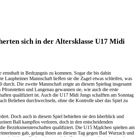
rten sich in der Altersklasse U17 Midi
 ernsthaft in Bedrдngnis zu kommen. Sogar die bis dahin
te Laupheimer Mannschaft lieЯen sie die Zьgel etwas schleifen, was
:0 durch. Die zweite Mannschaft zeigte an diesem Spieltag insgesamt
 Pfronstetten und Langenau gewannen sie, wie auch die erste
haften qualifiziert ist. Auch die U17 Midi Jungs schafften am Sonntag
nach Belieben durchwechseln, ohne die Kontrolle ьber das Spiel zu
ert. Doch auch in diesem Spiel behielten sie den Ьberblick und
einen Ball kampflos verloren, doch in den entscheidenden
ie Bezirksmeisterschaften qualifiziert. Die U15 Mдdchen spielten am
pheimerinnen gab, gelang ihnen an diesem Tag gegen Bad Wurzach und