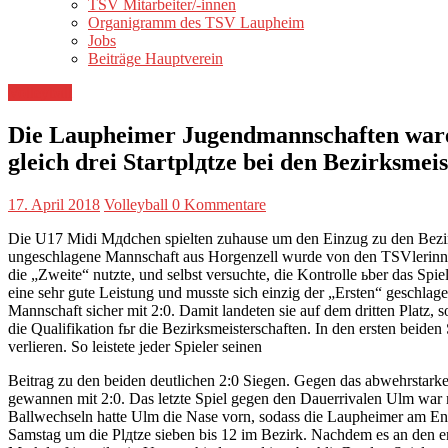
TSV Mitarbeiter/-innen
Organigramm des TSV Laupheim
Jobs
Beiträge Hauptverein
Volleyball
Die Laupheimer Jugendmannschaften waren 
gleich drei Startplдtze bei den Bezirksmeis
17. April 2018
Volleyball
0 Kommentare
Die U17 Midi Mдdchen spielten zuhause um den Einzug zu den Bezirks
ungeschlagene Mannschaft aus Horgenzell wurde von den TSVlerinnen 
die „Zweite“ nutzte, und selbst versuchte, die Kontrolle ьber das Sp
eine sehr gute Leistung und musste sich einzig der „Ersten“ geschl
Mannschaft sicher mit 2:0. Damit landeten sie auf dem dritten Platz,
die Qualifikation fьr die Bezirksmeisterschaften. In den ersten beid
verlieren. So leistete jeder Spieler seinen
Beitrag zu den beiden deutlichen 2:0 Siegen. Gegen das abwehrstark
gewannen mit 2:0. Das letzte Spiel gegen den Dauerrivalen Ulm war 
Ballwechseln hatte Ulm die Nase vorn, sodass die Laupheimer am End
Samstag um die Plдtze sieben bis 12 im Bezirk. Nachdem es an den e