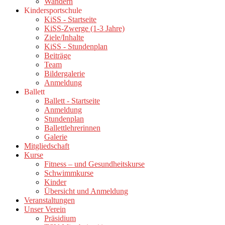
Wandern
Kindersportschule
KiSS - Startseite
KiSS-Zwerge (1-3 Jahre)
Ziele/Inhalte
KiSS - Stundenplan
Beiträge
Team
Bildergalerie
Anmeldung
Ballett
Ballett - Startseite
Anmeldung
Stundenplan
Ballettlehrerinnen
Galerie
Mitgliedschaft
Kurse
Fitness – und Gesundheitskurse
Schwimmkurse
Kinder
Übersicht und Anmeldung
Veranstaltungen
Unser Verein
Präsidium