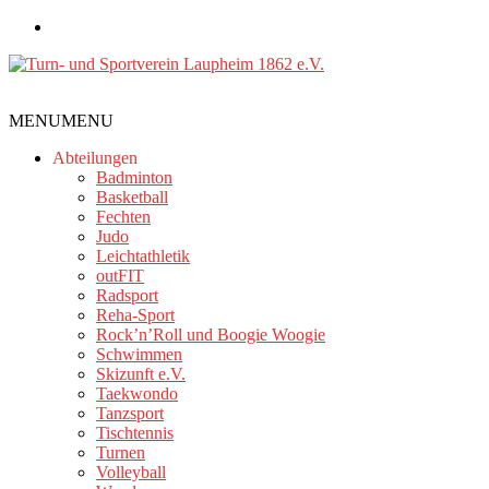
Zum
Inhalt
springen
Turn-
MENU
MENU
und
Sportverein
Abteilungen
Laupheim
Badminton
Basketball
1862
Fechten
e.V.
Judo
Leichtathletik
outFIT
Radsport
Reha-Sport
Rock’n’Roll und Boogie Woogie
Schwimmen
Skizunft e.V.
Taekwondo
Tanzsport
Tischtennis
Turnen
Volleyball