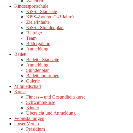
Wandern
Kindersportschule
KiSS - Startseite
KiSS-Zwerge (1-3 Jahre)
Ziele/Inhalte
KiSS - Stundenplan
Beiträge
Team
Bildergalerie
Anmeldung
Ballett
Ballett - Startseite
Anmeldung
Stundenplan
Ballettlehrerinnen
Galerie
Mitgliedschaft
Kurse
Fitness – und Gesundheitskurse
Schwimmkurse
Kinder
Übersicht und Anmeldung
Veranstaltungen
Unser Verein
Präsidium