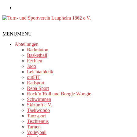
Zum
Inhalt
springen
Turn-
MENU
MENU
und
Sportverein
Abteilungen
Laupheim
Badminton
Basketball
1862
Fechten
e.V.
Judo
Leichtathletik
outFIT
Radsport
Reha-Sport
Rock’n’Roll und Boogie Woogie
Schwimmen
Skizunft e.V.
Taekwondo
Tanzsport
Tischtennis
Turnen
Volleyball