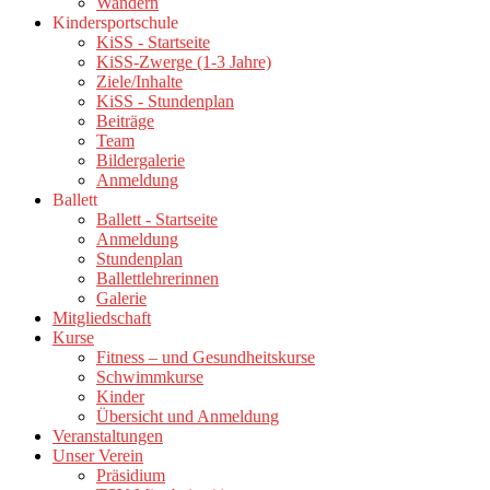
Wandern
Kindersportschule
KiSS - Startseite
KiSS-Zwerge (1-3 Jahre)
Ziele/Inhalte
KiSS - Stundenplan
Beiträge
Team
Bildergalerie
Anmeldung
Ballett
Ballett - Startseite
Anmeldung
Stundenplan
Ballettlehrerinnen
Galerie
Mitgliedschaft
Kurse
Fitness – und Gesundheitskurse
Schwimmkurse
Kinder
Übersicht und Anmeldung
Veranstaltungen
Unser Verein
Präsidium