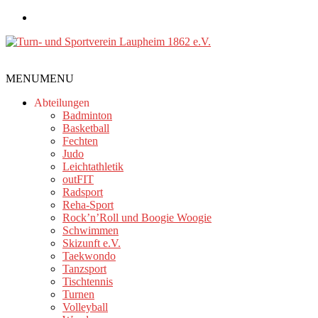
Zum
Inhalt
springen
Turn-
MENU
MENU
und
Sportverein
Abteilungen
Laupheim
Badminton
Basketball
1862
Fechten
e.V.
Judo
Leichtathletik
outFIT
Radsport
Reha-Sport
Rock’n’Roll und Boogie Woogie
Schwimmen
Skizunft e.V.
Taekwondo
Tanzsport
Tischtennis
Turnen
Volleyball