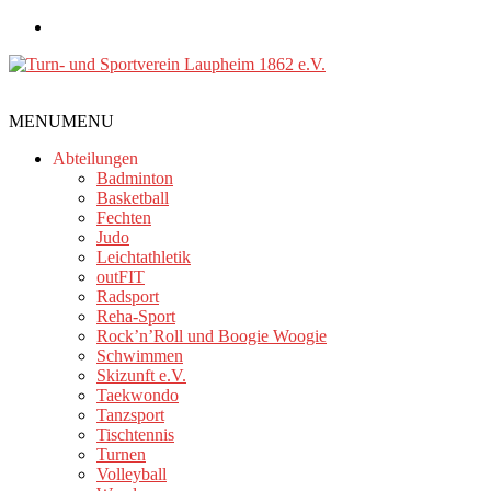
Zum
Inhalt
springen
Turn-
MENU
MENU
und
Sportverein
Abteilungen
Laupheim
Badminton
Basketball
1862
Fechten
e.V.
Judo
Leichtathletik
outFIT
Radsport
Reha-Sport
Rock’n’Roll und Boogie Woogie
Schwimmen
Skizunft e.V.
Taekwondo
Tanzsport
Tischtennis
Turnen
Volleyball