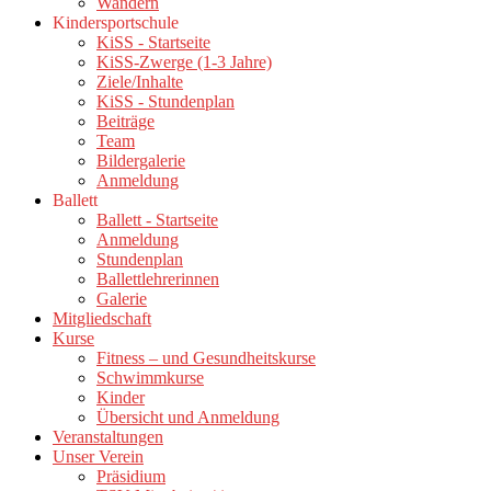
Wandern
Kindersportschule
KiSS - Startseite
KiSS-Zwerge (1-3 Jahre)
Ziele/Inhalte
KiSS - Stundenplan
Beiträge
Team
Bildergalerie
Anmeldung
Ballett
Ballett - Startseite
Anmeldung
Stundenplan
Ballettlehrerinnen
Galerie
Mitgliedschaft
Kurse
Fitness – und Gesundheitskurse
Schwimmkurse
Kinder
Übersicht und Anmeldung
Veranstaltungen
Unser Verein
Präsidium