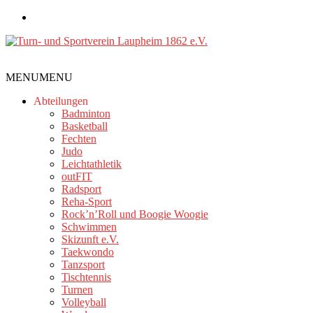
Zum
Inhalt
springen
Turn-
MENU
MENU
und
Sportverein
Abteilungen
Laupheim
Badminton
Basketball
1862
Fechten
e.V.
Judo
Leichtathletik
outFIT
Radsport
Reha-Sport
Rock’n’Roll und Boogie Woogie
Schwimmen
Skizunft e.V.
Taekwondo
Tanzsport
Tischtennis
Turnen
Volleyball