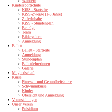
Wandern
Kindersportschule
KiSS - Startseite
KiSS-Zwerge (1-3 Jahre)
Ziele/Inhalte
KiSS - Stundenplan
Beiträge
Team
Bildergalerie
Anmeldung
Ballett
Ballett - Startseite
Anmeldung
Stundenplan
Ballettlehrerinnen
Galerie
Mitgliedschaft
Kurse
Fitness – und Gesundheitskurse
Schwimmkurse
Kinder
Übersicht und Anmeldung
Veranstaltungen
Unser Verein
Präsidium