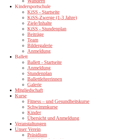
Wandern
Kindersportschule
KiSS - Startseite
KiSS-Zwerge (1-3 Jahre)
Ziele/Inhalte
KiSS - Stundenplan
Beiträge
Team
Bildergalerie
Anmeldung
Ballett
Ballett - Startseite
Anmeldung
Stundenplan
Ballettlehrerinnen
Galerie
Mitgliedschaft
Kurse
Fitness – und Gesundheitskurse
Schwimmkurse
Kinder
Übersicht und Anmeldung
Veranstaltungen
Unser Verein
Präsidium