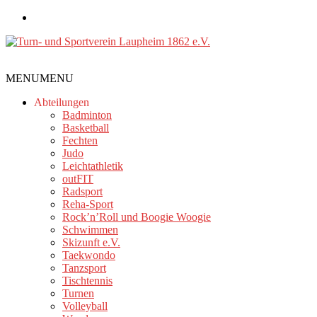
Zum
Inhalt
springen
Turn-
MENU
MENU
und
Sportverein
Abteilungen
Laupheim
Badminton
Basketball
1862
Fechten
e.V.
Judo
Leichtathletik
outFIT
Radsport
Reha-Sport
Rock’n’Roll und Boogie Woogie
Schwimmen
Skizunft e.V.
Taekwondo
Tanzsport
Tischtennis
Turnen
Volleyball