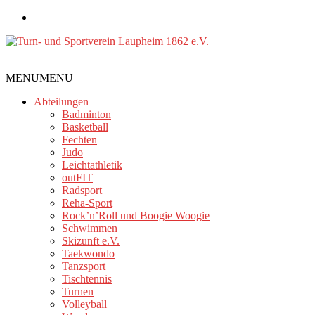
Zum
Inhalt
springen
Turn-
MENU
MENU
und
Sportverein
Abteilungen
Laupheim
Badminton
Basketball
1862
Fechten
e.V.
Judo
Leichtathletik
outFIT
Radsport
Reha-Sport
Rock’n’Roll und Boogie Woogie
Schwimmen
Skizunft e.V.
Taekwondo
Tanzsport
Tischtennis
Turnen
Volleyball