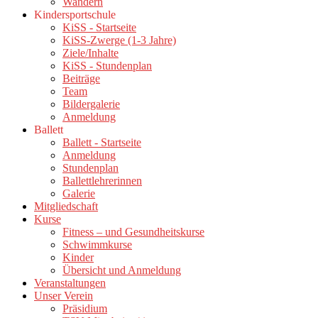
Wandern
Kindersportschule
KiSS - Startseite
KiSS-Zwerge (1-3 Jahre)
Ziele/Inhalte
KiSS - Stundenplan
Beiträge
Team
Bildergalerie
Anmeldung
Ballett
Ballett - Startseite
Anmeldung
Stundenplan
Ballettlehrerinnen
Galerie
Mitgliedschaft
Kurse
Fitness – und Gesundheitskurse
Schwimmkurse
Kinder
Übersicht und Anmeldung
Veranstaltungen
Unser Verein
Präsidium