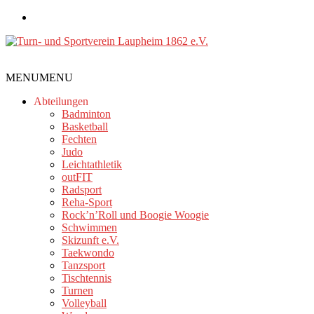
Zum
Inhalt
springen
Turn-
MENU
MENU
und
Sportverein
Abteilungen
Laupheim
Badminton
Basketball
1862
Fechten
e.V.
Judo
Leichtathletik
outFIT
Radsport
Reha-Sport
Rock’n’Roll und Boogie Woogie
Schwimmen
Skizunft e.V.
Taekwondo
Tanzsport
Tischtennis
Turnen
Volleyball