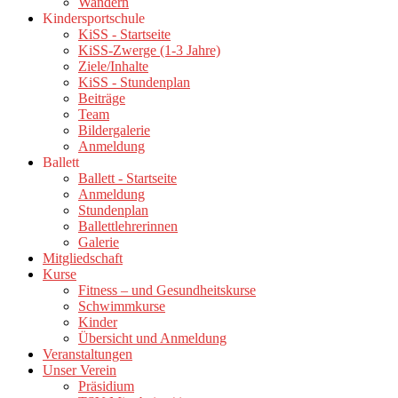
Wandern
Kindersportschule
KiSS - Startseite
KiSS-Zwerge (1-3 Jahre)
Ziele/Inhalte
KiSS - Stundenplan
Beiträge
Team
Bildergalerie
Anmeldung
Ballett
Ballett - Startseite
Anmeldung
Stundenplan
Ballettlehrerinnen
Galerie
Mitgliedschaft
Kurse
Fitness – und Gesundheitskurse
Schwimmkurse
Kinder
Übersicht und Anmeldung
Veranstaltungen
Unser Verein
Präsidium