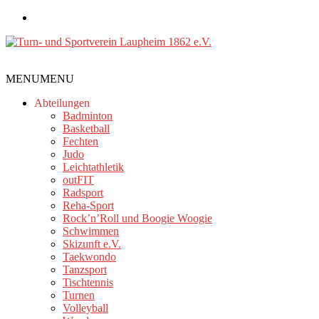
Zum
Inhalt
springen
Turn-
MENU
MENU
und
Sportverein
Abteilungen
Laupheim
Badminton
Basketball
1862
Fechten
e.V.
Judo
Leichtathletik
outFIT
Radsport
Reha-Sport
Rock’n’Roll und Boogie Woogie
Schwimmen
Skizunft e.V.
Taekwondo
Tanzsport
Tischtennis
Turnen
Volleyball