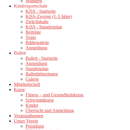
Wandern
Kindersportschule
KiSS - Startseite
KiSS-Zwerge (1-3 Jahre)
Ziele/Inhalte
KiSS - Stundenplan
Beiträge
Team
Bildergalerie
Anmeldung
Ballett
Ballett - Startseite
Anmeldung
Stundenplan
Ballettlehrerinnen
Galerie
Mitgliedschaft
Kurse
Fitness – und Gesundheitskurse
Schwimmkurse
Kinder
Übersicht und Anmeldung
Veranstaltungen
Unser Verein
Präsidium