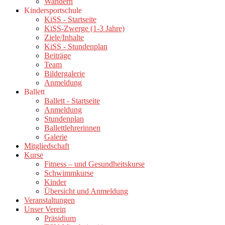
Wandern
Kindersportschule
KiSS - Startseite
KiSS-Zwerge (1-3 Jahre)
Ziele/Inhalte
KiSS - Stundenplan
Beiträge
Team
Bildergalerie
Anmeldung
Ballett
Ballett - Startseite
Anmeldung
Stundenplan
Ballettlehrerinnen
Galerie
Mitgliedschaft
Kurse
Fitness – und Gesundheitskurse
Schwimmkurse
Kinder
Übersicht und Anmeldung
Veranstaltungen
Unser Verein
Präsidium