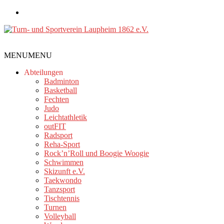
Zum
Inhalt
springen
Turn-
MENU
MENU
und
Sportverein
Abteilungen
Laupheim
Badminton
Basketball
1862
Fechten
e.V.
Judo
Leichtathletik
outFIT
Radsport
Reha-Sport
Rock’n’Roll und Boogie Woogie
Schwimmen
Skizunft e.V.
Taekwondo
Tanzsport
Tischtennis
Turnen
Volleyball