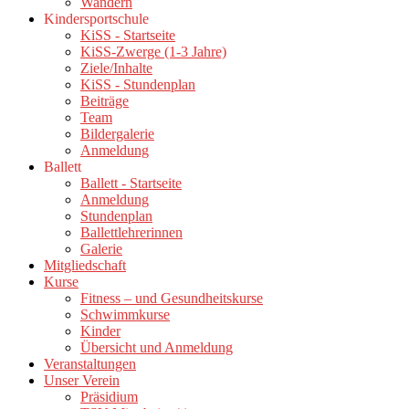
Wandern
Kindersportschule
KiSS - Startseite
KiSS-Zwerge (1-3 Jahre)
Ziele/Inhalte
KiSS - Stundenplan
Beiträge
Team
Bildergalerie
Anmeldung
Ballett
Ballett - Startseite
Anmeldung
Stundenplan
Ballettlehrerinnen
Galerie
Mitgliedschaft
Kurse
Fitness – und Gesundheitskurse
Schwimmkurse
Kinder
Übersicht und Anmeldung
Veranstaltungen
Unser Verein
Präsidium