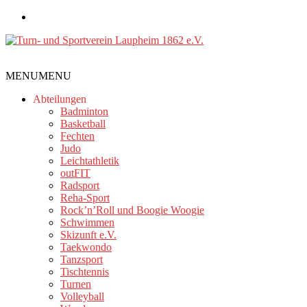
Zum
Inhalt
springen
Turn-
MENU
MENU
und
Sportverein
Abteilungen
Laupheim
Badminton
Basketball
1862
Fechten
e.V.
Judo
Leichtathletik
outFIT
Radsport
Reha-Sport
Rock’n’Roll und Boogie Woogie
Schwimmen
Skizunft e.V.
Taekwondo
Tanzsport
Tischtennis
Turnen
Volleyball