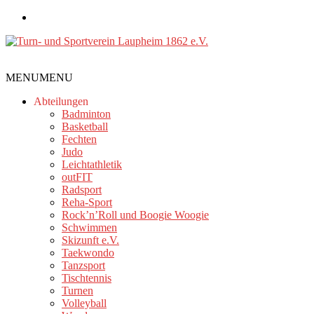
Zum
Inhalt
springen
Turn-
MENU
MENU
und
Sportverein
Abteilungen
Laupheim
Badminton
Basketball
1862
Fechten
e.V.
Judo
Leichtathletik
outFIT
Radsport
Reha-Sport
Rock’n’Roll und Boogie Woogie
Schwimmen
Skizunft e.V.
Taekwondo
Tanzsport
Tischtennis
Turnen
Volleyball