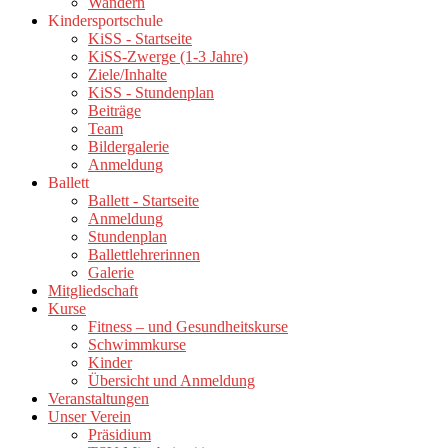
Wandern
Kindersportschule
KiSS - Startseite
KiSS-Zwerge (1-3 Jahre)
Ziele/Inhalte
KiSS - Stundenplan
Beiträge
Team
Bildergalerie
Anmeldung
Ballett
Ballett - Startseite
Anmeldung
Stundenplan
Ballettlehrerinnen
Galerie
Mitgliedschaft
Kurse
Fitness – und Gesundheitskurse
Schwimmkurse
Kinder
Übersicht und Anmeldung
Veranstaltungen
Unser Verein
Präsidium